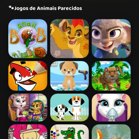
🐾
Jogos de Animais Parecidos
Snail Bob 2
Protector of the
Zootopia
Pridelands
Missão Hopps
Coloring Time
My Pet Spa
Tiger Simulator
Animals
3D
Angela Toddler
My New Puppy
Pregnant
Feed
Angela
Ambulance