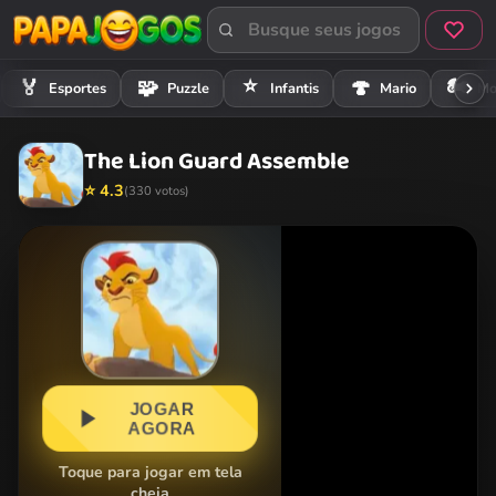
⭐
🏍️
🏅
🧩
🍄
Esportes
Puzzle
Infantis
Mario
Mo
The Lion Guard Assemble
⭐ 4.3
(330 votos)
JOGAR
AGORA
Toque para jogar em tela
cheia