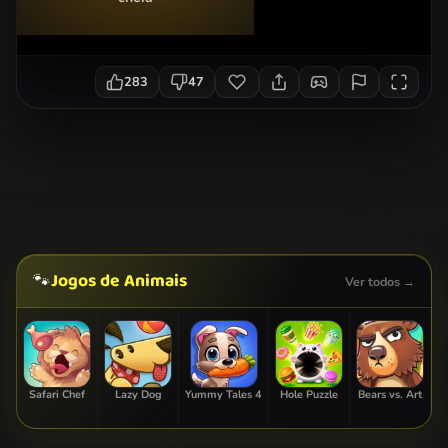
283
47
Jogos de Animais
🐾
Ver todos →
Safari Chef
Lazy Dog
Yummy Tales 4
Hole Puzzle
Bears vs. Art