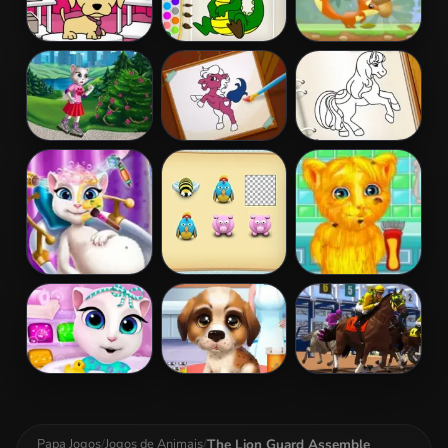
Pet Salon
Kids Color Book
Nut Rush
Doggy Days
2
Angela Trip
Pony Coloring
Pony Coloring
Accident
Book 2
Book 5
Pregnant Kitty
Animal Memory
Talking Ginger
Spa
Game
Shaving
Baby Angela
Elsa's Pet
Horse Racing
Bathing Time
Hospital
The Lion Guard Assemble
Papa Jogos
/
Jogos de Animais
/