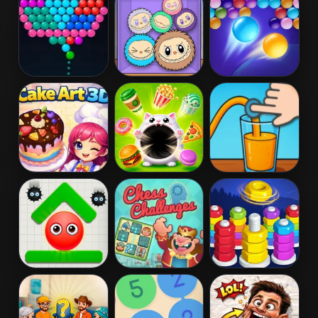
Kingdom
Wardrobe
Bubble Shooter
Labuba Merge
Endless
Classic
Bubbles
Cake Art 3D
Hole Puzzle
Fill The Glass
With Juice
Hide Ball
Chess
Nuts & Bolt
Challenges
Sorting Game