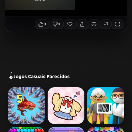
0
0
🪀
Jogos Casuais Parecidos
Mergest
Small
Hospital Inc