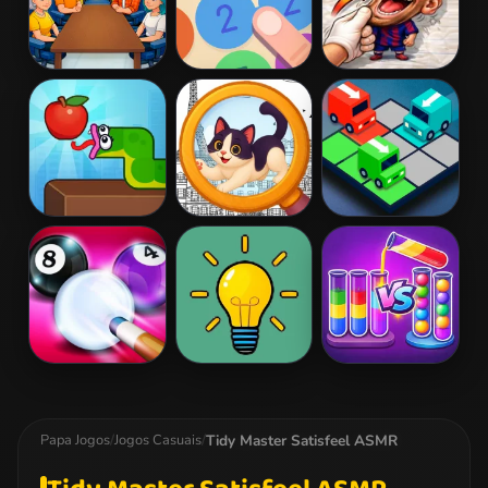
That's my Seat!
Merge Thirteen
LOL Football
Funny Face
Snake to Eat
Find Hidden
Car Paint
Cats
Pool 8 Ball
Power Light
Water Ball
Mania
Sorting Puzzle
Tidy Master Satisfeel ASMR
Papa Jogos
/
Jogos Casuais
/