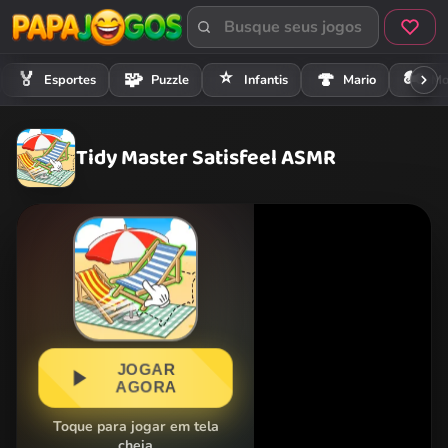
⭐
🏍️
🏅
🧩
🍄
Esportes
Puzzle
Infantis
Mario
Mo
Tidy Master Satisfeel ASMR
JOGAR
AGORA
Toque para jogar em tela
cheia