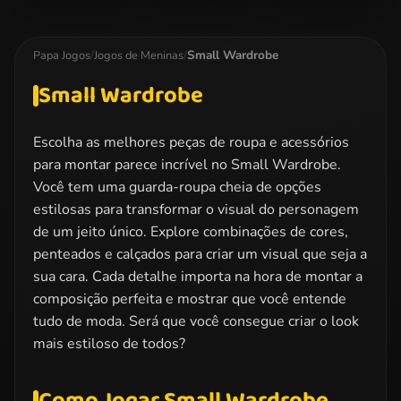
Miraculous
Dotted Girl
Elsa Christmas
Ladybug
Family Day
Manicure
Kissing
Small Wardrobe
Papa Jogos
/
Jogos de Meninas
/
Small Wardrobe
Escolha as melhores peças de roupa e acessórios
para montar parece incrível no Small Wardrobe.
Você tem uma guarda-roupa cheia de opções
estilosas para transformar o visual do personagem
de um jeito único. Explore combinações de cores,
penteados e calçados para criar um visual que seja a
sua cara. Cada detalhe importa na hora de montar a
composição perfeita e mostrar que você entende
tudo de moda. Será que você consegue criar o look
mais estiloso de todos?
Como Jogar Small Wardrobe