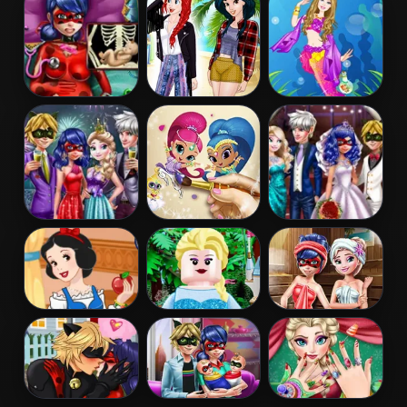
Restaurant
Birthday Cake
Dentist
Pregnant
Princess
Barbie
Dotted Girl
Coachella Style
Mermaid
Emergency
Dress 1
Princess
Couples New
Shimmer and
Ladybug
Year Party
Shine Coloring
Wedding Royal
Book
Guests
Snow White
Lego Princesses
Ladybug Sauna
Patchwork
Realife
Dress