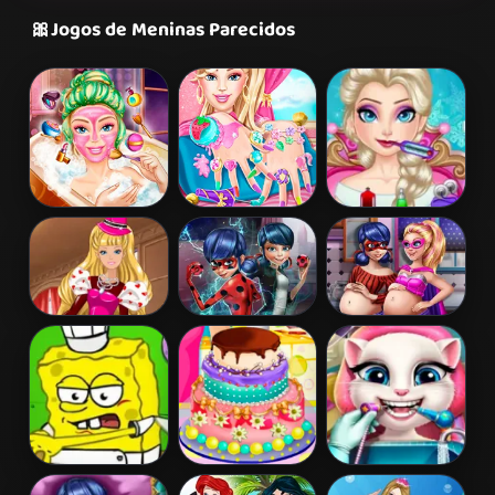
🎀
Jogos de Meninas Parecidos
Barbie Beauty
Barbie Nails
Elsa Frozen
Bath
Spa
Brain Surgery
Barbie's
Ladybug Secret
Hero Dolls
Valentine's
Mission
Pregnant BFFs
Patchwork
Dress
Spongebob
Barbies
Angela Real