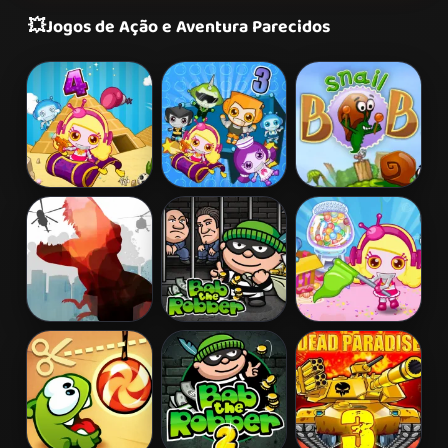
💥
Jogos de Ação e Aventura Parecidos
Bomb It 4
Bomb It 3
Snail Bob 2
L. A. Rex
Bob The
Bomb It 5
Robber