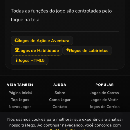
Todas as funções do jogo são controladas pelo
toque na tela.
💥
Jogos de Ação e Aventura
🏆
Jogos de Habilidade
👣
Jogos de Labirintos
📱
Jogos HTML5
VEJA TAMBÉM
AJUDA
POPULAR
Página Inicial
Sobre
Jogos de Carros
Top Jogos
Como Jogar
Jogos de Vestir
Novos Jogos
Contato
Jogos de Corrida
Categorias
Enviar Jogo
Jogos do Papa Louie
Nós usamos cookies para melhorar sua experiência e analisar
Centro de Privacidade
Jogos de Colorir
nosso tráfego. Ao continuar navegando, você concorda com