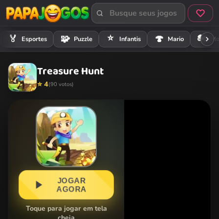
⭐
🏍️
🏅
🧩
🍄
Esportes
Puzzle
Infantis
Mario
Mo
Treasure Hunt
⭐ 4
(90 votos)
JOGAR
AGORA
Toque para jogar em tela
cheia