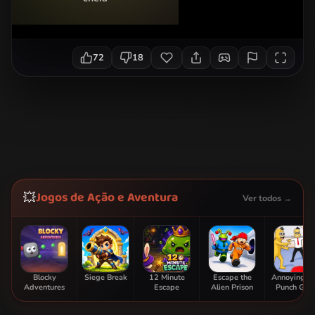
72
18
Jogos de Ação e Aventura
💥
Ver todos →
Blocky
Siege Break
12 Minute
Escape the
Annoying B
Adventures
Escape
Alien Prison
Punch Ga