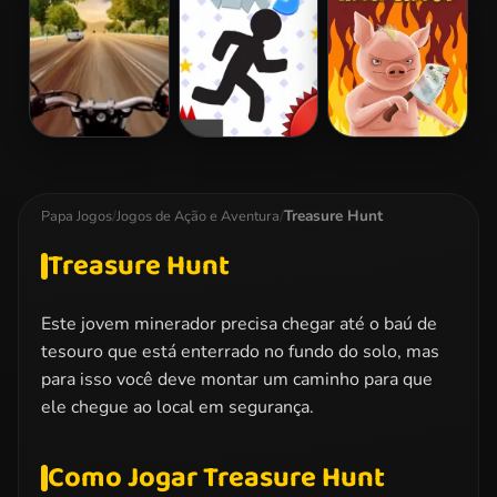
2
Highway Rider
Vex 3
Iron Snout
Extreme
Treasure Hunt
Papa Jogos
/
Jogos de Ação e Aventura
/
Treasure Hunt
Este jovem minerador precisa chegar até o baú de
tesouro que está enterrado no fundo do solo, mas
para isso você deve montar um caminho para que
ele chegue ao local em segurança.
Como Jogar Treasure Hunt