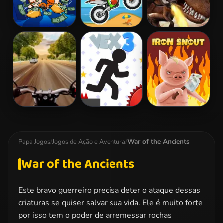
Money Movers
Moto X3M
Mexico Rex
2
Highway Rider
Vex 3
Iron Snout
Extreme
War of the Ancients
Papa Jogos
/
Jogos de Ação e Aventura
/
War of the Ancients
Este bravo guerreiro precisa deter o ataque dessas
criaturas se quiser salvar sua vida. Ele é muito forte
por isso tem o poder de arremessar rochas