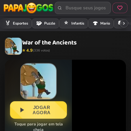
⭐
🏍️
🏅
🧩
🍄
Esportes
Puzzle
Infantis
Mario
Mo
War of the Ancients
⭐ 4.9
(336 votos)
JOGAR
AGORA
Toque para jogar em tela
cheia