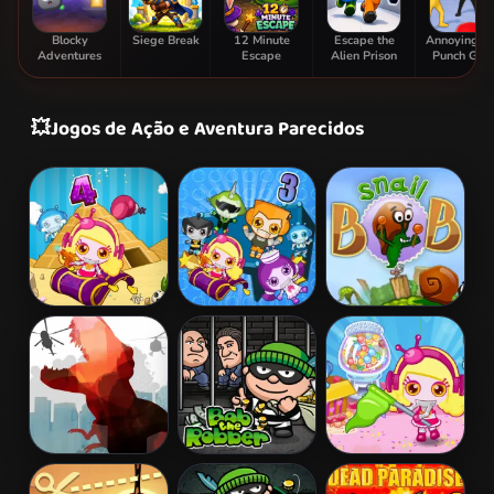
Blocky
Siege Break
12 Minute
Escape the
Annoying B
Adventures
Escape
Alien Prison
Punch Ga
💥
Jogos de Ação e Aventura Parecidos
Bomb It 4
Bomb It 3
Snail Bob 2
L. A. Rex
Bob The
Bomb It 5