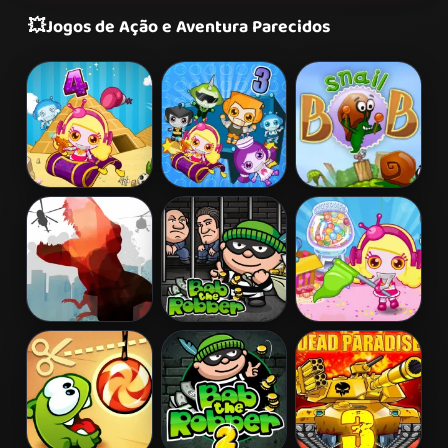
💥
Jogos de Ação e Aventura Parecidos
Bomb It 4
Bomb It 3
Snail Bob 2
L. A. Rex
Bob The
Bomb It 5
Robber