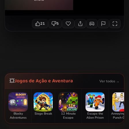
21
5
Jogos de Ação e Aventura
💥
Ver todos →
Blocky
Siege Break
12 Minute
Escape the
Annoying B
Adventures
Escape
Alien Prison
Punch Ga