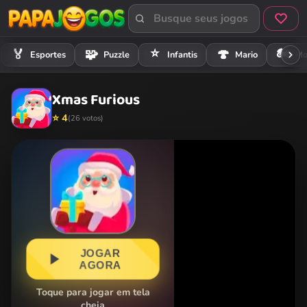
⭐
🏍️
🏅
🧩
🍄
Esportes
Puzzle
Infantis
Mario
Mo
Xmas Furious
⭐ 4
(26 votos)
JOGAR
AGORA
Toque para jogar em tela
cheia