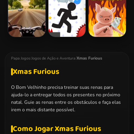
2
Highway Rider
Vex 3
Iron Snout
Extreme
Xmas Furious
Papa Jogos
/
Jogos de Ação e Aventura
/
Xmas Furious
O Bom Velhinho precisa treinar suas renas para
ajuda-lo a entregar todos os presentes no próximo
natal. Guie as renas entre os obstáculos e faça elas
irem o mais distante possível.
Como Jogar Xmas Furious