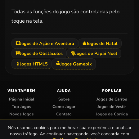
Todas as funções do jogo são controladas pelo
toque na tela.
💥
Jogos de Ação e Aventura
🎄
Jogos de Natal
🚧
Jogos de Obstáculos
🎅
Jogos de Papai Noel
🕹️
📱
Jogos HTML5
Jogos Gamepix
VEJA TAMBÉM
AJUDA
POPULAR
Página Inicial
Sobre
Jogos de Carros
Top Jogos
Como Jogar
Jogos de Vestir
Novos Jogos
Contato
Jogos de Corrida
Categorias
Enviar Jogo
Jogos do Papa Louie
Nós usamos cookies para melhorar sua experiência e analisar
Centro de Privacidade
Jogos de Colorir
nosso tráfego. Ao continuar navegando, você concorda com