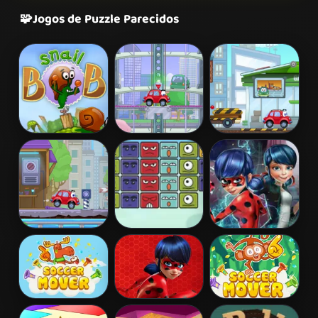
🧩
Jogos de Puzzle Parecidos
Snail Bob 2
Wheely 2
Wheely 3
Wheely 4 -
Block
Ladybug Secret
Time Travel
Destroyer
Mission
Soccer Mover
Miraculous
Soccer Mover