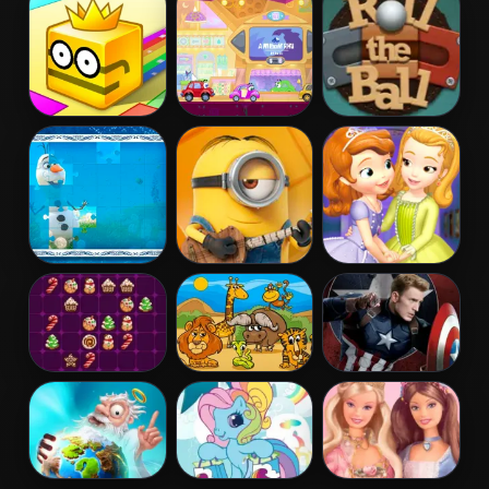
Ladybug Puzzle
2015
Paper.io 2
Wheely 6:
Roll The Ball
Fairytale
Online
Frozen Jigsaw
Minion Jigsaw
Sofia And
Puzzle
Puzzle
Friends Jigsaw
Puzzle
Drop Match 3
Kids Puzzle
Captain
America Civil
War Jigsaw