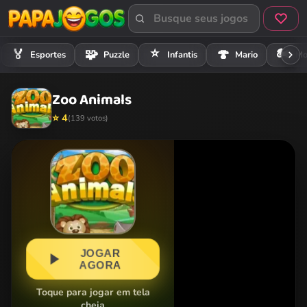
⭐
🏍️
🏅
🧩
🍄
Esportes
Puzzle
Infantis
Mario
Mo
Zoo Animals
⭐ 4
(139 votos)
JOGAR
AGORA
Toque para jogar em tela
cheia