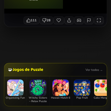
111
28
Jogos de Puzzle
🧩
Ver todos →
Organizing Fun
Witchy Sisters
Hawaii Match 6
Pop Fruit
Cake Merge 2
– Relax Puzzle