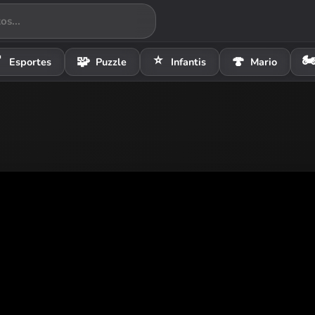
⭐
🏍

🧩
🍄
Esportes
Puzzle
Infantis
Mario