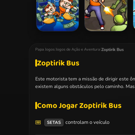
Money Movers 2
Zombie Survival
Zoptirik Bus
Papa Jogos
/
Jogos de Ação e Aventura
/
Zoptirik Bus
Este motorista tem a missão de dirigir este ô
existem alguns obstáculos pelo caminho. Mas
Como Jogar Zoptirik Bus
controlam o veículo
SETAS