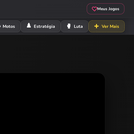
Meus Jogos
️
♟️
🥊
➕
Motos
Estratégia
Luta
Ver Mais