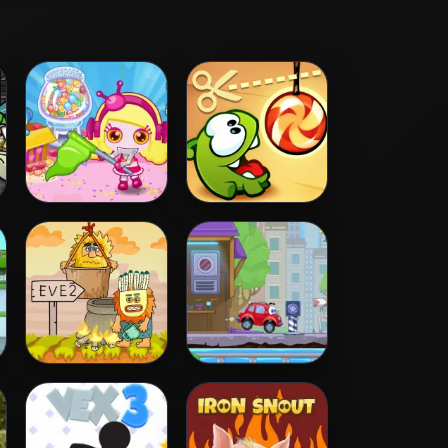
Bomb It 5
Cut the Rope
Adam and Eve 2
Wheely 4 - Time
Travel