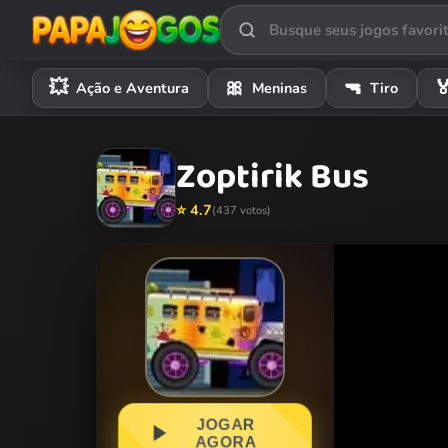
💥
🎀
🔫

Ação e Aventura
Meninas
Tiro
Zoptirik Bus
⭐ 4.7
(437 votos)
JOGAR
AGORA