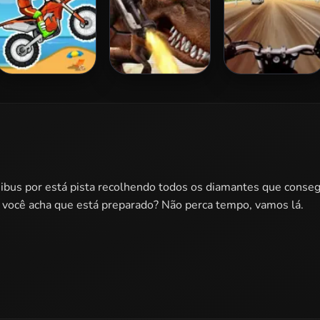
Moto X3M
Mexico Rex
Highway Rider
Extreme
nibus por está pista recolhendo todos os diamantes que consegu
 você acha que está preparado? Não perca tempo, vamos lá.