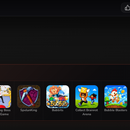
ng Boss
SpelunKing
Bubbits
Collect Brainrot
Bubble Blasters
 Game
Arena