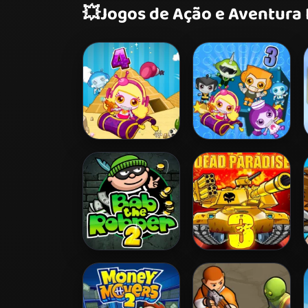
💥
Jogos de Ação e Aventura
Bomb It 4
Bomb It 3
Bob The Robber 2
Dead Paradise 3