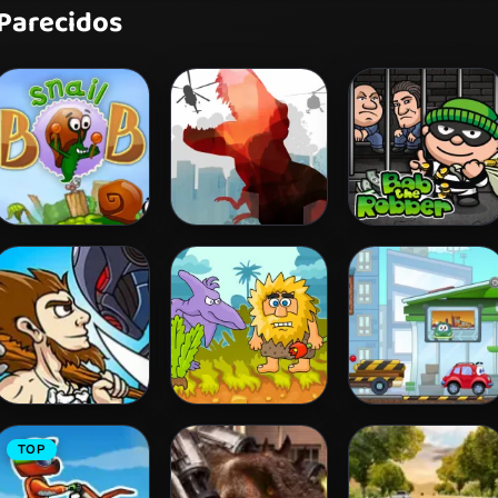
 Parecidos
Snail Bob 2
L. A. Rex
Bob The Robber
Age of War
Adam and Eve
Wheely 3
TOP