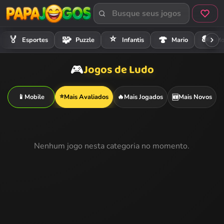
⭐
🏍️
🏅
🧩
🍄
Esportes
Puzzle
Infantis
Mario
Mo
Jogos de Ludo
🎮
⭐
📱
Mobile
Mais Avaliados
🔥
Mais Jogados
Mais Novos
🆕
Nenhum jogo nesta categoria no momento.