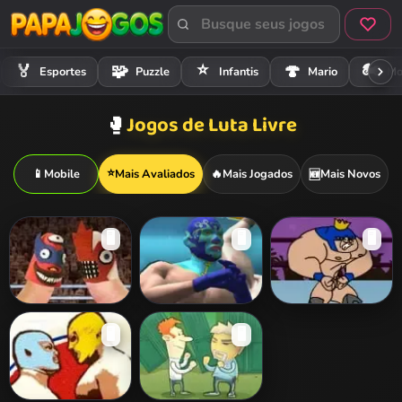
⭐
🏍️
🏅
🧩
🍄
Esportes
Puzzle
Infantis
Mario
Mo
Jogos de Luta Livre
🥊
⭐
📱
Mobile
Mais Avaliados
🔥
Mais Jogados
Mais Novos
🆕
🖥️
🖥️
🖥️
Royal Thumble
Wrestling
Peso Pesado
🖥️
🖥️
Legends