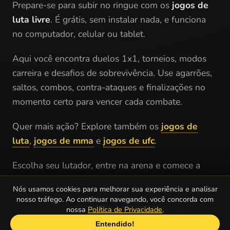
Prepare-se para subir no ringue com os
jogos de
luta livre
. É grátis, sem instalar nada, e funciona
no computador, celular ou tablet.
Aqui você encontra duelos 1x1, torneios, modos
carreira e desafios de sobrevivência. Use agarrões,
saltos, combos, contra-ataques e finalizações no
momento certo para vencer cada combate.
Quer mais ação? Explore também os
jogos de
luta
,
jogos de mma
e
jogos de ufc
.
Escolha seu lutador, entre na arena e comece a
dominar o cinturão.
Nós usamos cookies para melhorar sua experiência e analisar
nosso tráfego. Ao continuar navegando, você concorda com
Quais são os melhores Jogos de Luta
nossa
Política de Privacidade
.
Livre gratuitos online?
Entendido!