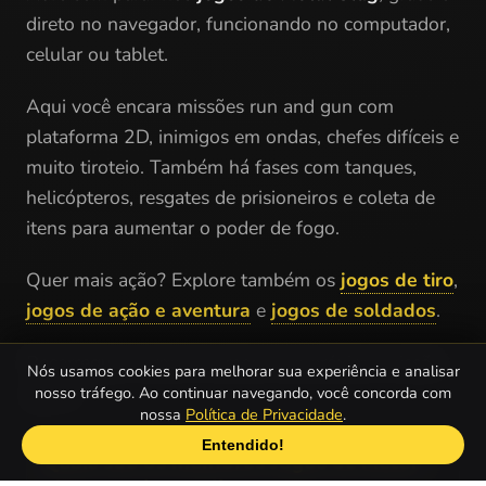
direto no navegador, funcionando no computador,
celular ou tablet.
Aqui você encara missões run and gun com
plataforma 2D, inimigos em ondas, chefes difíceis e
muito tiroteio. Também há fases com tanques,
helicópteros, resgates de prisioneiros e coleta de
itens para aumentar o poder de fogo.
Quer mais ação? Explore também os
jogos de tiro
,
jogos de ação e aventura
e
jogos de soldados
.
Recarregue a arma e comece sua próxima missão
Nós usamos cookies para melhorar sua experiência e analisar
agora.
nosso tráfego. Ao continuar navegando, você concorda com
nossa
Política de Privacidade
.
Entendido!
Quais são os melhores Jogos de Metal