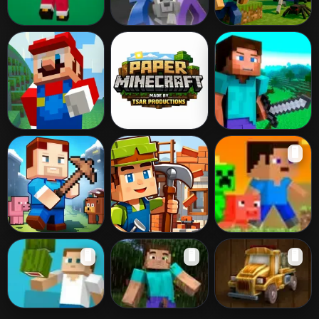
Merry Pixmas
Minecraft Block
Noob Village
Match
Tower Defense
Super Mario
Paper Minecraft
Minegame
🖥️
MineCraft Runner
Terra Craft
Building Mods
Creep Craft 2
🖥️
🖥️
🖥️
World
For Minecraft