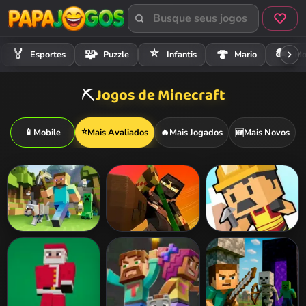
⭐
🏍️
🏅
🧩
🍄
Esportes
Puzzle
Infantis
Mario
Mo
Jogos de Minecraft
⛏️
⭐
📱
Mobile
Mais Avaliados
🔥
Mais Jogados
Mais Novos
🆕
Mineblock
Block Ninja HD
Adventure Craft