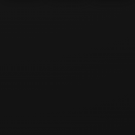
Match Craft
Minecraft Forest
Jurassic Mega
Storm
Parking