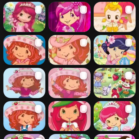
Girls Shopping
Estilo
A Jovem
🖥️
🖥️
🖥️
Fun
Moranguinho
Moranguinho
New
Super Stylish
Quarto da
🖥️
🖥️
🖥️
Moranguinho
Raspberry Torte
Moranguinho
Number
Frutitas
Big Country Fun
Berry Bitty
🖥️
🖥️
🖥️
Ballet Cherry
Jam
Moranguinho
Dança de
Turma da
🖥️
🖥️
🖥️
Passos de dança
Moranguinho
Moranguinho
Puzzle
Moranguinho
Let's Make
Strawberry