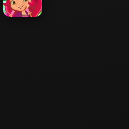
Dentist Visit
Fashion
Strawberry
Shortcake Botox
Injections