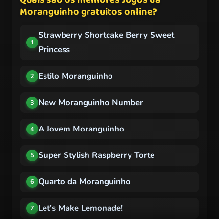
Quais são os melhores Jogos da
Moranguinho gratuitos online?
Strawberry Shortcake Berry Sweet
1
Princess
Estilo Moranguinho
2
New Moranguinho Number
3
A Jovem Moranguinho
4
Super Stylish Raspberry Torte
5
Quarto da Moranguinho
6
Let's Make Lemonade!
7