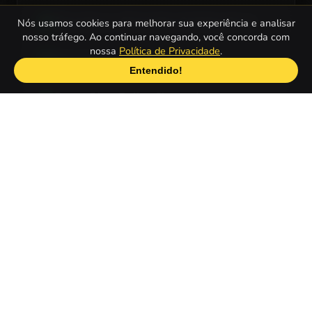
Strawberry Shortcake Cooking Soup
8
Nós usamos cookies para melhorar sua experiência e analisar
nosso tráfego. Ao continuar navegando, você concorda com
nossa
Política de Privacidade
.
Strawberry Delicious Boutique
9
Entendido!
Berry Bitty Ballet Cherry Jam
10
Quais são os Jogos da Moranguinho
mais populares para celulares ou
tablets?
Strawberry Delicious Boutique
1
Strawberry Shortcake Dress Up
2
Girls Fashion Performance
3