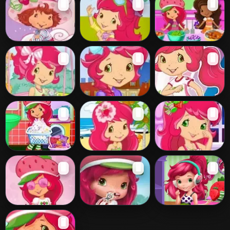
🖥️
🖥️
🖥️
Lemonade!
Shortcake Berry
Sweet Princess
Voando Com A
Strawberry
Strawberry
🖥️
🖥️
🖥️
Moranguinho
Shortcake Berry
Shortcake
Sweet Styles
Cooking Soup
Strawberry
Strawberry
Strawberry
🖥️
🖥️
🖥️
Shortcake Breezy
Shortcake in
Shortcake Berry
Butterfly Swing
Paris
Sweet Cup
Strawberry
Fun Under the
Good Night
🖥️
🖥️
🖥️
Shortcake
Sun
Strawberry
Washing Clothes
Shortcake
Fresh Fashion
Strawberry
Strawberry
🖥️
Boutique
Shortcake
Shortcake