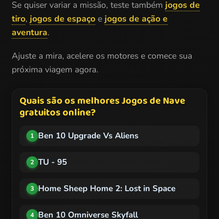
Se quiser variar a missão, teste também
jogos de
tiro
,
jogos de espaço
e
jogos de ação e
aventura
.
Ajuste a mira, acelere os motores e comece sua
próxima viagem agora.
Quais são os melhores Jogos de Nave
gratuitos online?
Ben 10 Upgrade Vs Aliens
1
TU - 95
2
Home Sheep Home 2: Lost in Space
3
Ben 10 Omniverse Skyfall
4