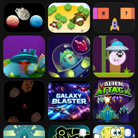
Space Purge
Spaceship
Space
Survival Shooter
Star Wars
Sky Troops
Block Shooter
Hyperspace Dash
Shoot The Aliens
Space Miner
Sheep
Asteroids
Galaxy Blaster
Alien Attack
🖥️
🖥️
Defend the