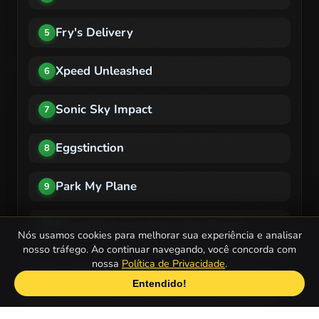
Fry's Delivery
5
Xpeed Unleashed
6
Sonic Sky Impact
7
Eggstinction
8
Park My Plane
9
Spongebob and Spaceship Racers
10
Nós usamos cookies para melhorar sua experiência e analisar
nosso tráfego. Ao continuar navegando, você concorda com
nossa
Política de Privacidade
.
Quais são os Jogos de Nave mais
Entendido!
populares para celulares ou tablets?