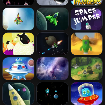
Alien Invasion
Orbital Survival
Alien Invaders
Waste Invaders
Galaxy Dasher
Space Jumper
Sheep Hunter
Asteroid
Desert Moon
Defender
Spaceship
Star Craft
Sky Knight
Landing