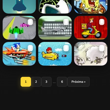
Galaxy
Break The Line
Ben 10 Upgrade
Spongebob and
🖥️
🖥️
🖥️
Vs Aliens
Spaceship Racers
Xpeed
TU - 95
Fry's Delivery
🖥️
🖥️
🖥️
Unleashed
Sonic Sky Impact
Mario Skypop
Home Sheep
Action
Home 2: Lost in
Space
...
1
2
3
6
Próxima »