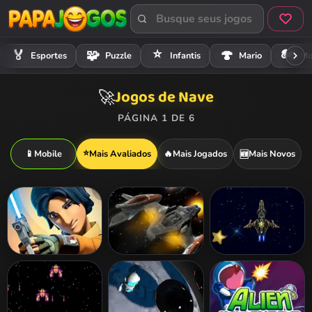
⭐
🏍️
🏅
🧩
🍄
Esportes
Puzzle
Infantis
Mario
Mo
Jogos de Nave
🚀
PÁGINA 1 DE 6
⭐
📱
Mobile
Mais Avaliados
🔥
Mais Jogados
Mais Novos
🆕
Star Wars
Galactic Shooter
Alien Galaxy
Rebels Ghost
War
Raid