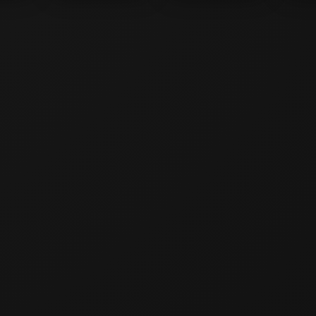
crets
Number Jump
Number Merge
Merge
mbers
2048