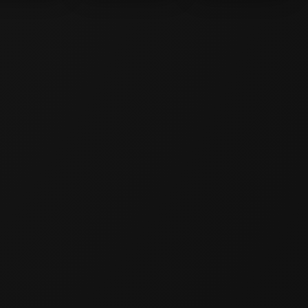
 Thirteen
Number Fill
Guess Number