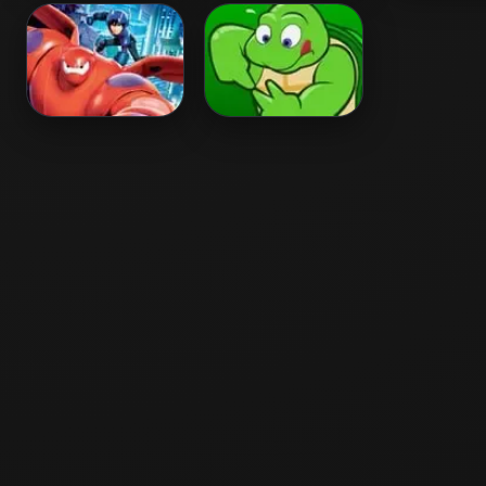
Color by Number
Supermarket
Garden Se
(HelloKids)
Numbers
Hidden Nu
Big Hero 6 Spot
Numbers
The Numbers