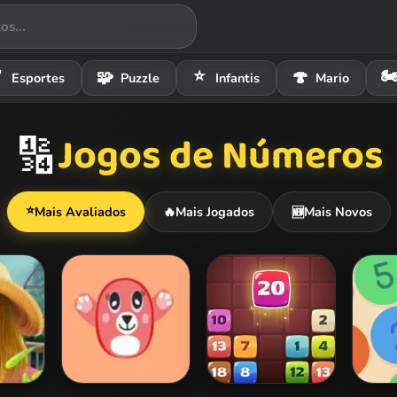
⭐
🏍

🧩
🍄
Esportes
Puzzle
Infantis
Mario
Jogos de Números
🔢
⭐
Mais Avaliados
🔥
Mais Jogados
Mais Novos
🆕