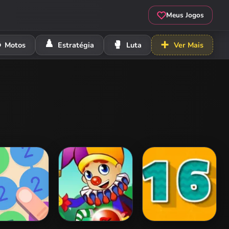
Meus Jogos
️
♟️
🥊
➕
Motos
Estratégia
Luta
Ver Mais