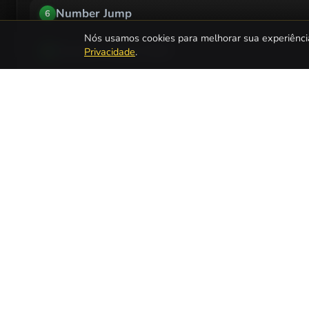
Number Jump
6
Nós usamos cookies para melhorar sua experiênci
Number Merge 2048
7
Privacidade
.
Number Fill
8
Guess Number
9
Merge Thirteen
10
Quais são os Jogos de Números mais popular
Number Merge 2048
1
Color by Number (HelloKids)
2