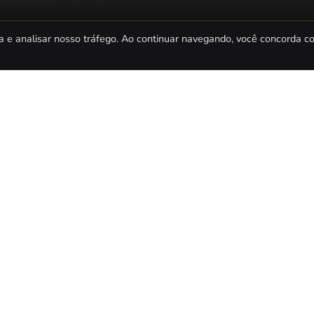
a e analisar nosso tráfego. Ao continuar navegando, você concorda 
es para celulares ou tablets?