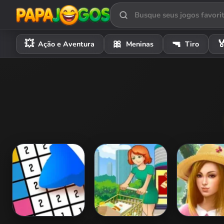
💥
🎀
🔫

Ação e Aventura
Meninas
Tiro