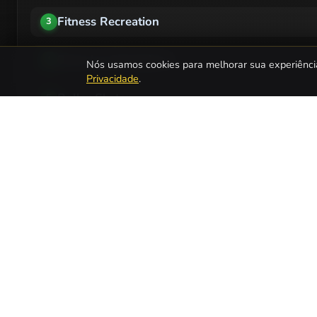
Fitness Recreation
3
Bratz Ice Champions
4
Nós usamos cookies para melhorar sua experiênci
Privacidade
.
Roller Skater
5
Skate Girl
6
Sofia Skating Accident
7
Putin's Olympic Game
8
Chilly Challenge
9