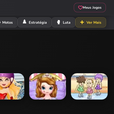
Meus Jogos
️
♟️
🥊
➕
Motos
Estratégia
Luta
Ver Mais
r Skater
Sofia Skating
Putin's Olympic
Accident
Game