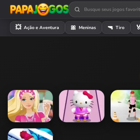
💥
🎀
🔫

Ação e Aventura
Meninas
Tiro
Barbie on Roller
Hello Kitty Racer
Fitness Recr
Skates