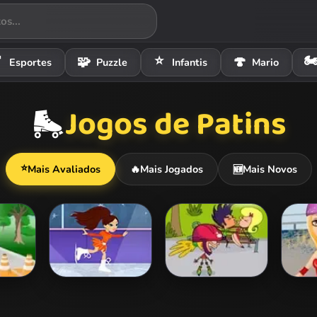
⭐
🏍

🧩
🍄
Esportes
Puzzle
Infantis
Mario
Jogos de Patins
🛼
⭐
Mais Avaliados
🔥
Mais Jogados
Mais Novos
🆕
eation
Bratz Ice
Skate Girl
Rolle
Champions