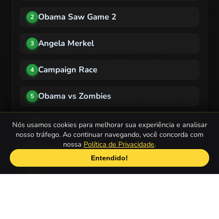
Obama Saw Game 2
2
Angela Merkel
3
Campaign Race
4
Obama vs Zombies
5
Mario vs Obama!
6
Nós usamos cookies para melhorar sua experiência e analisar
nosso tráfego. Ao continuar navegando, você concorda com
nossa
Política de Privacidade
.
The Brawl 8
7
Entendido!
Obama Pigsaw Revenge
8
Obama Rider
9