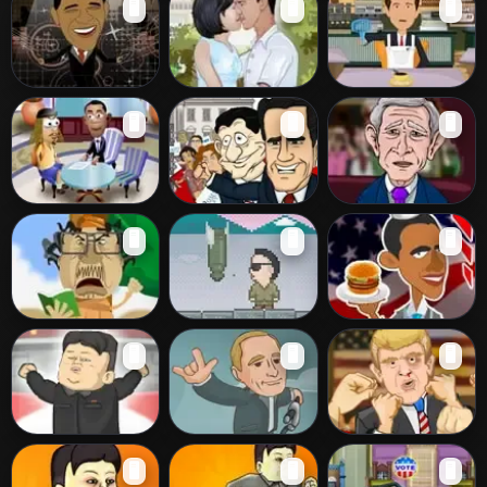
🖥️
🖥️
🖥️
Game 2
de Guantanamo
Dance With
Obama Kiss
Bush Fly's Coffee
🖥️
🖥️
🖥️
Obama
Presidencial
Election Ejection
Bush Royal
🖥️
🖥️
🖥️
Problems
2012
Rampage
Slap Gaddafi
Kin Jong - Nuke
Obama Burger
🖥️
🖥️
🖥️
Trouble
Stand
Kick Out Kim
Don't Mess with
Epic Celeb
🖥️
🖥️
🖥️
Putin!
Brawl: Punch The