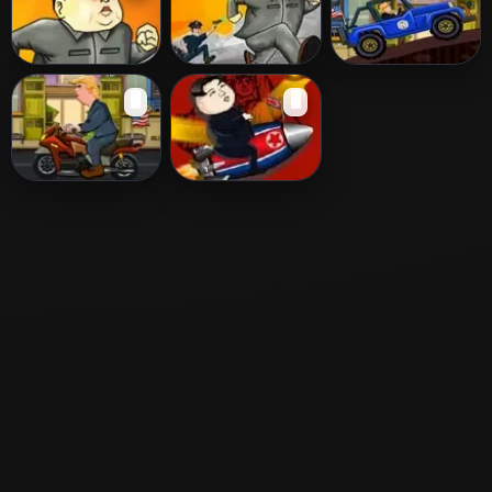
Trump
Kim Taser
Kim Teaser
US Campaign
🖥️
🖥️
Race
US Presidential
Great Leader
Race
Kim Jong-un