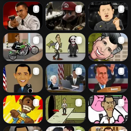
Campaign Race
Obama in the
Angela Merkel
🖥️
🖥️
🖥️
Dark
Obama vs
Mario vs Obama!
The Brawl 8
🖥️
🖥️
🖥️
Zombies
Obama Rider
Obama Pigsaw
Slaphaton
🖥️
🖥️
🖥️
Revenge
Obama Vs
Romney
Obama
Wikileaks - The
Romney Veep
🖥️
🖥️
🖥️
Battleship
Game
Dating
Politricks
Obama Saw
Obama Escape