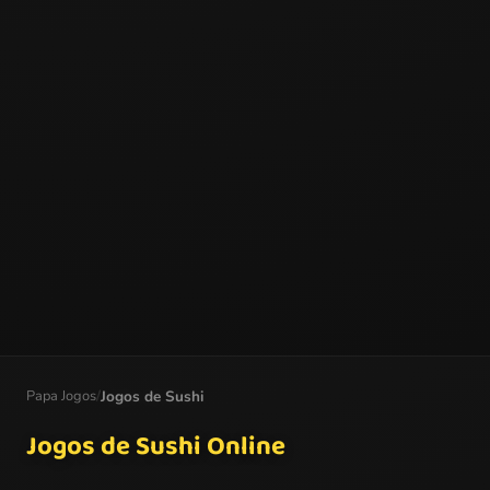
Papa Jogos
/
Jogos de Sushi
Jogos de Sushi Online