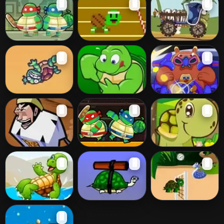
🖥️
🖥️
🖥️
Rabbit
Fly
Ninja Turtles
Hurdle Turtle:
Turtle Delivery
🖥️
🖥️
Save New York
Flash!
Toss the Turtle
Numbers
Star Survival
🖥️
🖥️
🖥️
Defense of Big
Ninja Turtles
The Tortoise &
🖥️
🖥️
🖥️
Green
Hostage Rescue
Eagle
Save Turty
Bazooka Turtle
Jungle Volleyball
🖥️