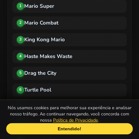
Mario Super
1
Mario Combat
2
King Kong Mario
3
Haste Makes Waste
4
Drag the City
5
Turtle Pool
6
Ninja Turtles Sewers Race 3D
7
Nós usamos cookies para melhorar sua experiência e analisar
nosso tráfego. Ao continuar navegando, você concorda com
nossa
Política de Privacidade
.
Ninja Turtles Save New York
8
Entendido!