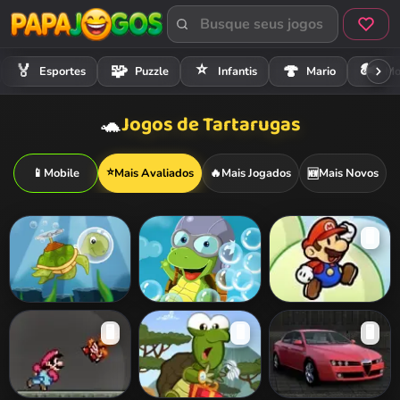
⭐
🏍️
🏅
🧩
🍄
Esportes
Puzzle
Infantis
Mario
Mo
Jogos de Tartarugas
🐢
⭐
📱
Mobile
Mais Avaliados
🔥
Mais Jogados
Mais Novos
🆕
🖥️
Scuba Turtle
Flying Turtle
Mario Super
🖥️
🖥️
🖥️