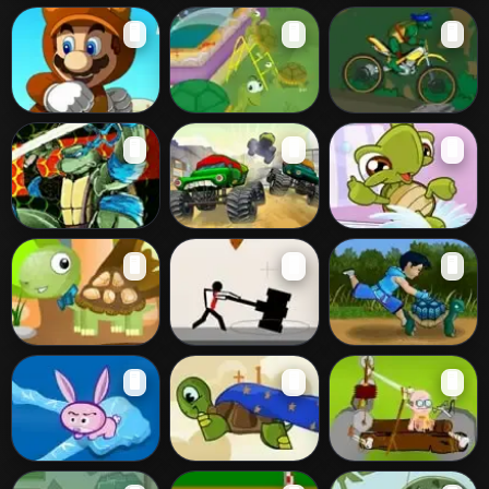
Mario Combat
Haste Makes
Drag the City
🖥️
🖥️
🖥️
Waste
King Kong Mario
Turtle Pool
Leonardo Bike
🖥️
🖥️
🖥️
Ninja Turtles
Ninja Monster
Splash Around
🖥️
🖥️
🖥️
Sewers Race 3D
Trucks Turtles
Turtle Harvest
Epic Combo
Turtle Home Run
🖥️
🖥️
🖥️
Race With
Turtle Dreams to
Stonepunk