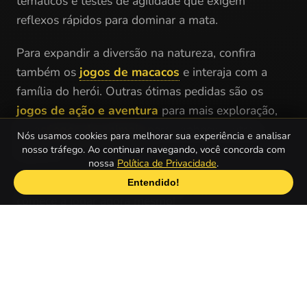
temáticos e testes de agilidade que exigem
reflexos rápidos para dominar a mata.
Para expandir a diversão na natureza, confira
também os
jogos de macacos
e interaja com a
família do herói. Outras ótimas pedidas são os
jogos de ação e aventura
para mais exploração,
ou os
jogos de animais
para conhecer outras
Nós usamos cookies para melhorar sua experiência e analisar
espécies.
nosso tráfego. Ao continuar navegando, você concorda com
nossa
Política de Privacidade
.
O grito da selva já ecoou, então garanta seu cipó e
Entendido!
comece a jogar agora mesmo!
Quais são os melhores Jogos do Tarzan
gratuitos online?
Tarzan Jungle Of Doom
1