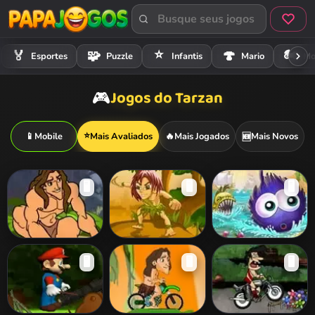
⭐
🏍️
🏅
🧩
🍄
Esportes
Puzzle
Infantis
Mario
Mo
Jogos do Tarzan
🎮
⭐
📱
Mobile
Mais Avaliados
🔥
Mais Jogados
Mais Novos
🆕
🖥️
🖥️
🖥️
Tarzan Jungle Of
Jungle Journey
Tarzan Ball
🖥️
🖥️
🖥️
Doom