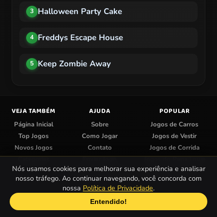
Halloween Party Cake
3
Freddys Escape House
4
Keep Zombie Away
5
VEJA TAMBÉM
AJUDA
POPULAR
Página Inicial
Sobre
Jogos de Carros
Top Jogos
Como Jogar
Jogos de Vestir
Novos Jogos
Contato
Jogos de Corrida
Categorias
Enviar Jogo
Jogos do Papa Louie
Nós usamos cookies para melhorar sua experiência e analisar
Centro de Privacidade
Jogos de Colorir
nosso tráfego. Ao continuar navegando, você concorda com
nossa
Política de Privacidade
.
© 2026 Papa Jogos — Jogos Online Grátis.
Entendido!