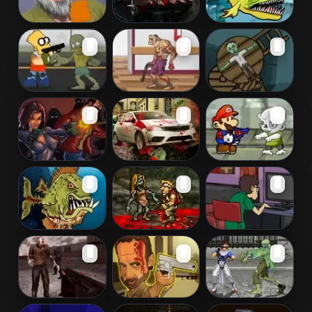
Happy Wheels
Zombogrinder
Feed Us 5
🖥️
🖥️
🖥️
2 Revenge
The Simpsons
Zombie Warrior
Impale
🖥️
🖥️
🖥️
Town Defense
Man
Tequila
Zombie Drive
Mario Zombie
🖥️
🖥️
🖥️
Zombies 2
Rampage
Feed Us
Metal Slug
Killing
🖥️
🖥️
🖥️
Zombie
Substance
Revenge