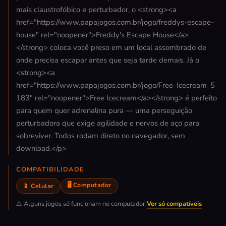
mais claustrofóbico e perturbador, o <strong><a
href="https://www.papajogos.com.br/jogo/freddys-escape-
house" rel="noopener">Freddy's Escape House</a>
</strong> coloca você preso em um local assombrado de
onde precisa escapar antes que seja tarde demais. Já o
<strong><a
href="https://www.papajogos.com.br/jogo/Free_Icecream_5
183" rel="noopener">Free Icecream</a></strong> é perfeito
para quem quer adrenalina pura — uma perseguição
perturbadora que exige agilidade e nervos de aço para
sobreviver. Todos rodam direto no navegador, sem
download.</p>
COMPATIBILIDADE
🖥️ Computador
📱 Celular
⚠️ Alguns jogos só funcionam no computador.
Ver só compatíveis