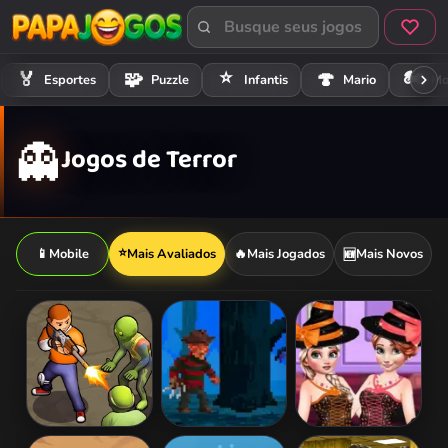
⭐
🏍️
🏅
🧩
🍄
Esportes
Puzzle
Infantis
Mario
Mo
👻
Jogos de Terror
⭐
📱
Mobile
Mais Avaliados
🔥
Mais Jogados
Mais Novos
🆕