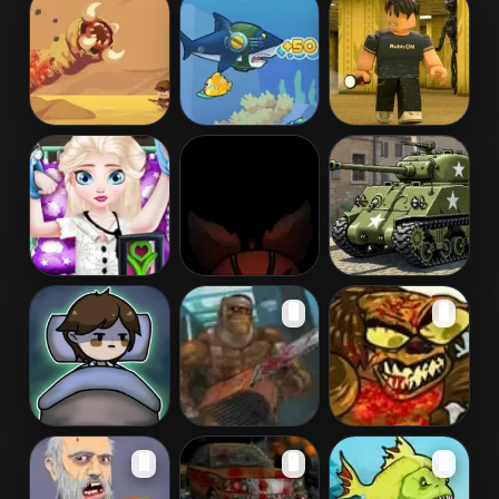
Zombie
Halloween
Halloween
Survival
Horror
Party Cake
Massacre
Terror of Deep
Gun Shark
Backrooms
Sand
Terror of Deep
Water
Baby Elsa
Freddys Escape
The Last 15
🖥️
🖥️
Halloween
House
Minutes
Surgery
Keep Zombie
Zombie Warrior
Brainless
🖥️
🖥️
🖥️
Away
Man 2
Monkey
Rampage