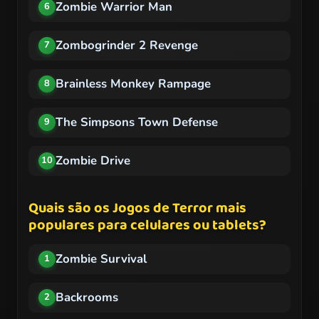
Zombie Warrior Man
6
Zombogrinder 2 Revenge
7
Brainless Monkey Rampage
8
The Simpsons Town Defense
9
Zombie Drive
10
Quais são os Jogos de Terror mais
populares para celulares ou tablets?
Zombie Survival
1
Backrooms
2