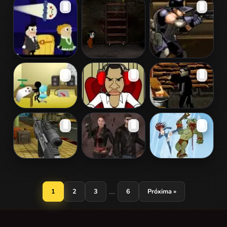
Biozombie
The Walkin'
Through The
🖥️
🖥️
Shooter
Dead
Wars 1.0
Haunt The
Free Icecream
Undead End 2
🖥️
🖥️
🖥️
House
Causality
Obama in the
Gangnam Style
🖥️
🖥️
🖥️
Halloween
Dark
Walking Dead
Horror!
Endless Zombie
Killing Road
Schoolgirl vs
Shootout
Orcs
...
1
2
3
6
Próxima »