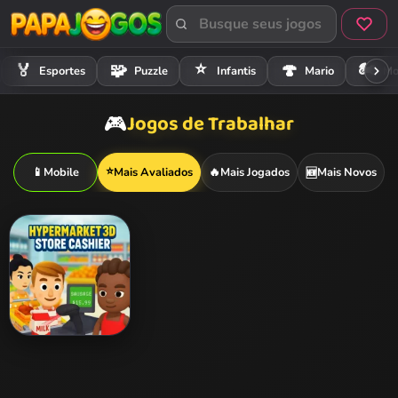
⭐
🏍️
🏅
🧩
🍄
Esportes
Puzzle
Infantis
Mario
Mo
Jogos de Trabalhar
🎮
⭐
📱
Mobile
Mais Avaliados
🔥
Mais Jogados
Mais Novos
🆕
Hypermarket 3D:
Store Cashier