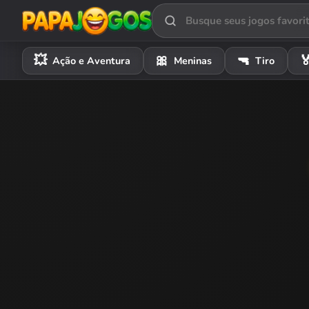
💥
🎀
🔫

Ação e Aventura
Meninas
Tiro