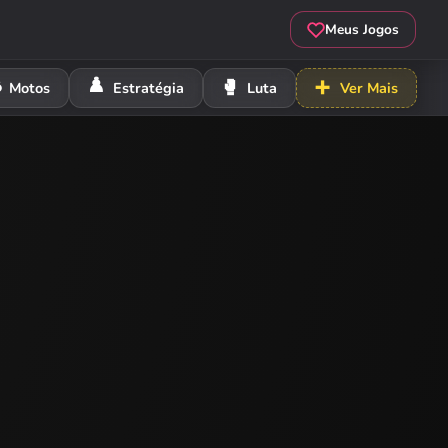
Meus Jogos
️
♟️
🥊
➕
Motos
Estratégia
Luta
Ver Mais