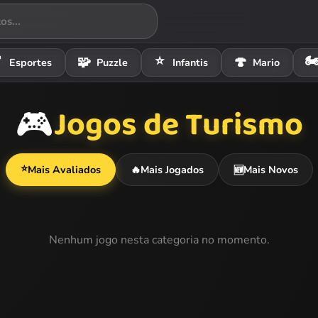
⭐
🏍

🧩
🍄
Esportes
Puzzle
Infantis
Mario
Jogos de Turismo
🎮
⭐
Mais Avaliados
🔥
Mais Jogados
Mais Novos
🆕
Nenhum jogo nesta categoria no momento.