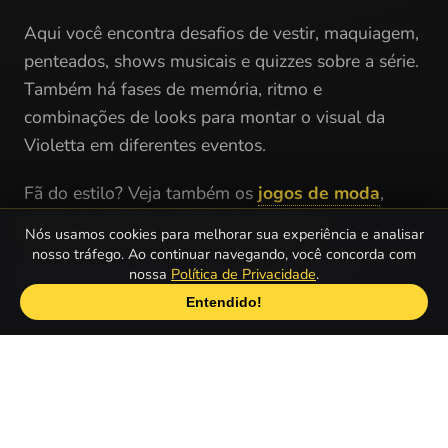
Aqui você encontra desafios de vestir, maquiagem,
penteados, shows musicais e quizzes sobre a série.
Também há fases de memória, ritmo e
combinações de looks para montar o visual da
Violetta em diferentes eventos.
Fã do estilo? Veja também os
jogos de moda
,
jogos de música
e
jogos de meninas
.
Nós usamos cookies para melhorar sua experiência e analisar
nosso tráfego. Ao continuar navegando, você concorda com
Solte a criatividade e comece sua próxima
nossa
Política de Privacidade
.
apresentação agora.
Entendido!
Quais são os melhores Jogos de Violetta
gratuitos online?
Violetta Makeover
1