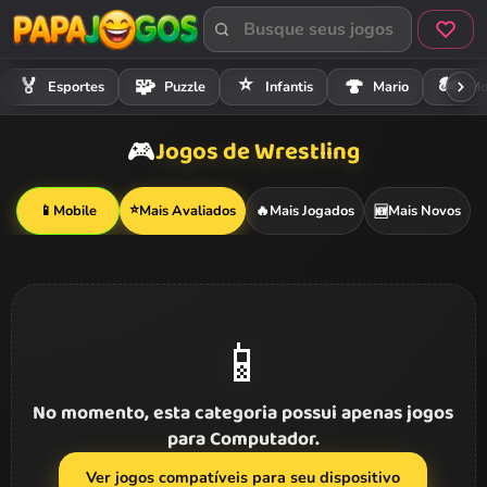
⭐
🏍️
🏅
🧩
🍄
Esportes
Puzzle
Infantis
Mario
Mo
Jogos de Wrestling
🎮
⭐
📱
Mobile
Mais Avaliados
🔥
Mais Jogados
Mais Novos
🆕
📱
No momento, esta categoria possui apenas jogos
para Computador.
Ver jogos compatíveis para seu dispositivo