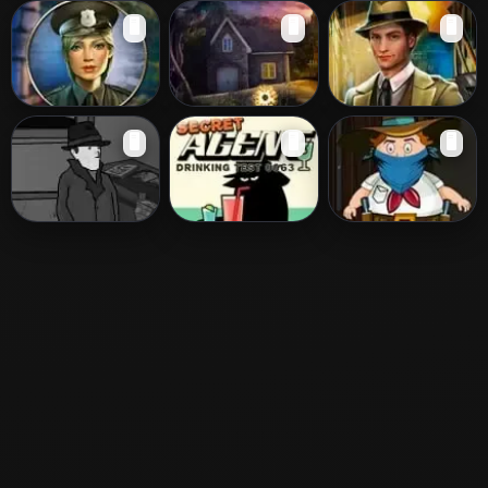
The Unusual
The Crime
The Hero of New
🖥️
🖥️
🖥️
Suspect
Reports Episode
York
2: The Locked
Room
Murder on a Full
Unknown
Murder on the
🖥️
🖥️
🖥️
Moon
Identity
Set
The Rainy Day
Secret Agent
Rescuing The
Drinking Test
Daughter 2
0063