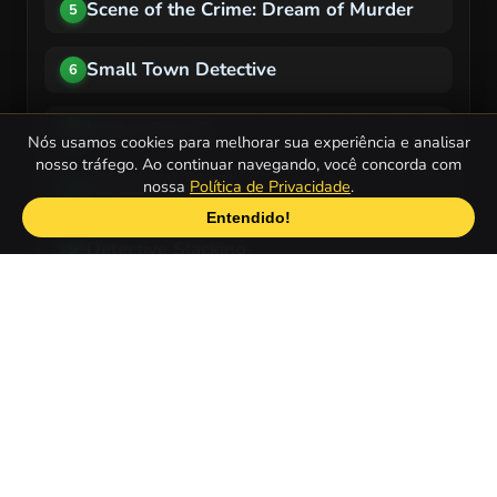
Scene of the Crime: Dream of Murder
5
Small Town Detective
6
Vortex Point 2
7
Nós usamos cookies para melhorar sua experiência e analisar
nosso tráfego. Ao continuar navegando, você concorda com
nossa
Política de Privacidade
.
Detective Conrad
8
Entendido!
Detective Slacking
9
Personal Mystery
10
Quais são os Jogos de Detetive mais
populares para celulares ou tablets?
Pirates and Treasures
1