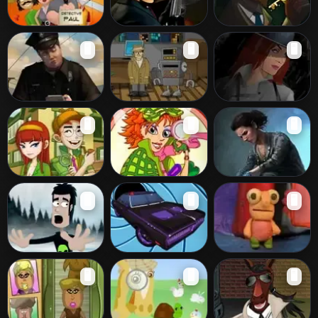
Small Town
Agent Sky
Detective Conrad
🖥️
🖥️
🖥️
Detective
Scene of the
Harry Quantum:
Detective Jealous
🖥️
🖥️
🖥️
Crime: Dream of
TV Go Home
2
Murder
Personal Mystery
Patrícia: A
Rizzoli and Isles
🖥️
🖥️
🖥️
Detective de
The Masterpiece
Animais
Murders
Vortex Point 2
Detective Car
Totally Odd
🖥️
🖥️
🖥️
Chase