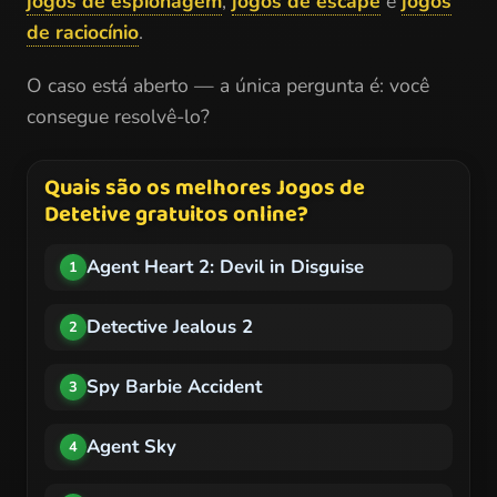
jogos de espionagem
,
jogos de escape
e
jogos
de raciocínio
.
O caso está aberto — a única pergunta é: você
consegue resolvê-lo?
Quais são os melhores Jogos de
Detetive gratuitos online?
Agent Heart 2: Devil in Disguise
1
Detective Jealous 2
2
Spy Barbie Accident
3
Agent Sky
4