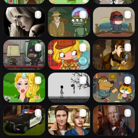
Searching for the
Be a Detective
Detective Horse
🖥️
🖥️
🖥️
Truth
Raven Crime
Harry Quantum
Mystic
🖥️
🖥️
🖥️
3: Cheese
DreamWorld
Carnival
Stealth Bound
Detective
Sherlock Holmes
🖥️
🖥️
🖥️
Level Pack
Slacking
Run
Spy Barbie
7 Days Without
Lost Teddy Bear
🖥️
🖥️
🖥️
Accident
Rain