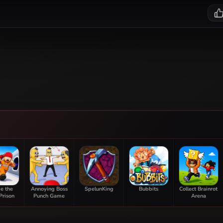
e the
Annoying Boss
SpelunKing
Bubbits
Collect Brainrot
Prison
Punch Game
Arena