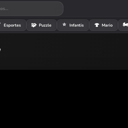
⭐
🏍

🧩
🍄
Esportes
Puzzle
Infantis
Mario
y