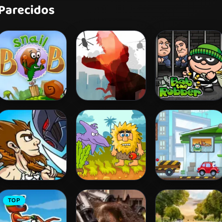
 Parecidos
Snail Bob 2
L. A. Rex
Bob The Robber
Age of War
Adam and Eve
Wheely 3
TOP