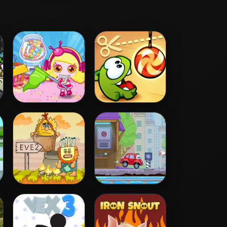
Bomb It 5
Cut the Rope
Adam and Eve 2
Wheely 4 - Time
Travel