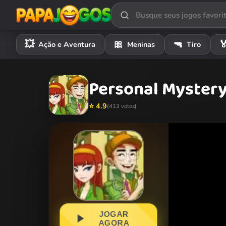
💥
🎀
🔫

Ação e Aventura
Meninas
Tiro
Personal Myster
⭐ 4.9
(413 votos)
JOGAR
AGORA