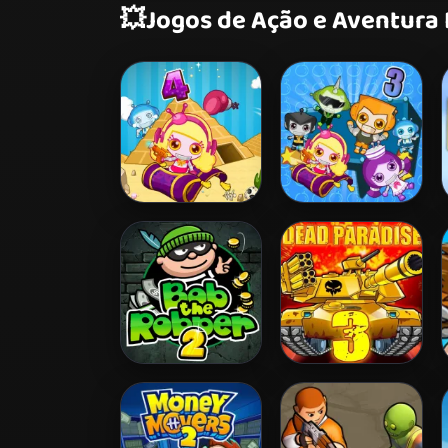
💥
Jogos de Ação e Aventura
Bomb It 4
Bomb It 3
Bob The Robber 2
Dead Paradise 3