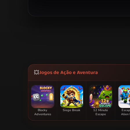
Jogos de Ação e Aventura
💥
Blocky
Siege Break
12 Minute
Escap
Adventures
Escape
Alien 