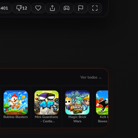
401
12
Ver todos →
Bubble Blasters
Mini Guardians
Magic Brick
Kick Lucky
Sti
- Castle
Wars
Boxes Online
Adve
Defense