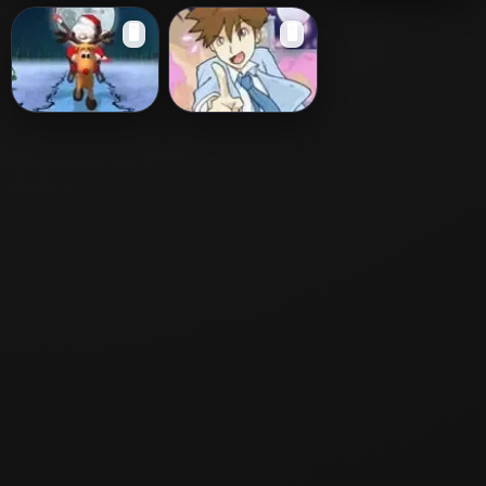
Soft Guitar Girl
Guitar Hero II
Super Crazy
🖥️
🖥️
Guitar Maniac
Deluxe 4
Santa Rockstar 3
Leet Street Boys
In Tokyo