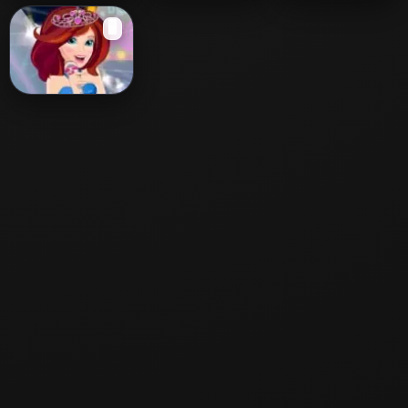
Santa Rockstar 5
Rock N Roll
Elsa And Anna In
🖥️
Rock N’ Royals
Ellie In Rock'n
Royals