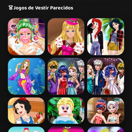
👗
Jogos de Vestir Parecidos
Barbie Beauty
Barbie's
Princess
Bath
Valentine's
Coachella Style
Patchwork
Dress 1
Dress
Barbie
Couples New
Ladybug
Mermaid
Year Party
Wedding Royal
Princess
Guests
Snow White
Lego Princesses
Ladybug Sauna