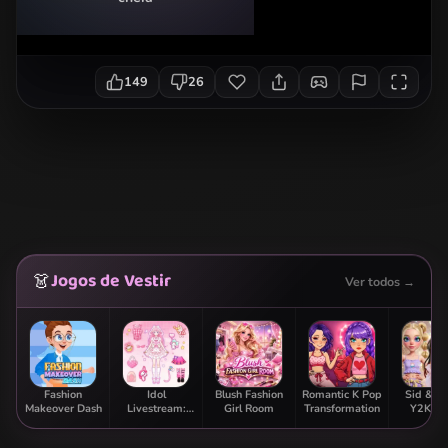
149
26
Jogos de Vestir
👗
Ver todos →
Fashion
Idol
Blush Fashion
Romantic K Pop
Sid & G
Makeover Dash
Livestream:
Girl Room
Transformation
Y2K Gl
Doll Dress Up
Clas