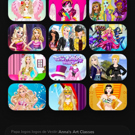
Patchwork
Realife
Dress
Barbie Love
Draculaura
Princess Vs
Dress Up
Princess Dress
Monster
Up
Supermodel
Battle
Disney Princess
Princesses
Barbara Spy
Fashion Prom
Sporty & Funky
Squad Dress up
Day
Barbie Bride
Barbie Winter
Princess
Dress Up
Dress Up
Coachella Style
Dress 2
Barbie The
Barbie
Barbie
Pearl Princess
Masquerade
Egyptian
Dress Up
Dress Up
Princess Dress
Up
Anna's Art Classes
Papa Jogos
/
Jogos de Vestir
/