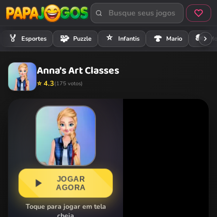
⭐
🏍️
🏅
🧩
🍄
Esportes
Puzzle
Infantis
Mario
Mo
Anna's Art Classes
⭐ 4.3
(175 votos)
JOGAR
AGORA
Toque para jogar em tela
cheia