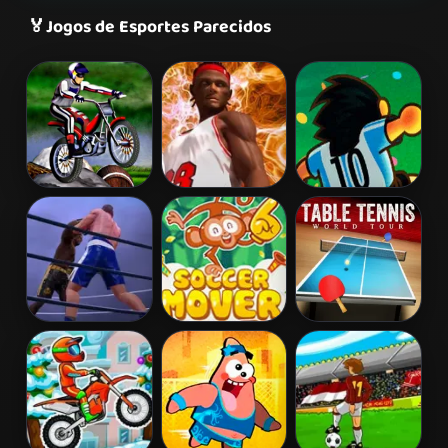
🏅
Jogos de Esportes Parecidos
Bike Mania
Ultimate Swish
Foot Chinko
Ultimate
Soccer Mover
Table Tennis
Boxing
2015
World Tour