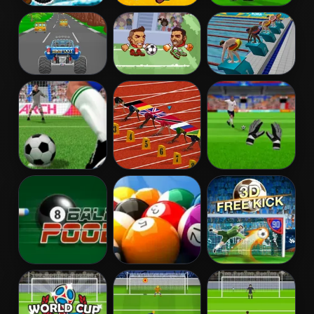
Moto XM
Nick Basketball
Tiki Taka Run
Winter
Stars 2
Turbotastic
Heads Arena
Swimming Pro
Euro Soccer
Penalty Kicks
100 Metres
Goalkeeper
Race
Challenge
8 Ball Pool
Speed Billiards
3D Free Kick