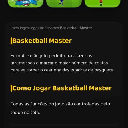
World Cup
Penalty
Euro Penalty
Penalty
Shootout: Euro
2016
Cup 2016
Basketball Master
Papa Jogos
/
Jogos de Esportes
/
Basketball Master
Encontre o ângulo perfeito para fazer os
arremessos e marcar o maior número de cestas
para se tornar o cestinha das quadras de basquete.
Como Jogar Basketball Master
Todas as funções do jogo são controladas pelo
toque na tela.