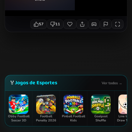
57
11
Jogos de Esportes
🏅
Ver todos →
Obby Football
Football
Pinball Football
Goalpost
Line to G
Soccer 3D
Penalty 2026
Kids
Shuffle
Draw The