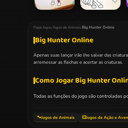
Pony Coloring
Pony Coloring
Book 2
Book 5
Big Hunter Online
Papa Jogos
/
Jogos de Animais
/
Big Hunter Online
Apenas suas lançar irão lhe salvar das criatur
arremessar as flechas e acertar as criaturas.
Como Jogar Big Hunter Onli
Todas as funções do jogo são controladas p
🐾
Jogos de Animais
💥
Jogos de Ação e Aven