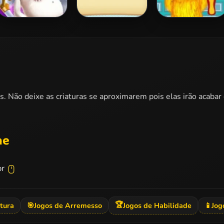
Pregnant Kitty
Animal Memory
Talking Ginger
Spa
Game
Shaving
as. Não deixe as criaturas se aproximarem pois elas irão acabar
ne
or
🏆
tura
🎯
Jogos de Arremesso
Jogos de Habilidade
📱
Jog