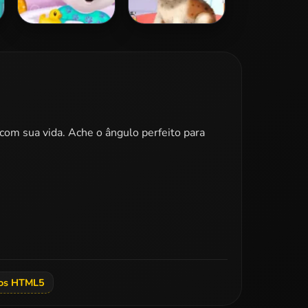
Baby Angela
Elsa's Pet
Bathing Time
Hospital
 com sua vida. Ache o ângulo perfeito para
os HTML5