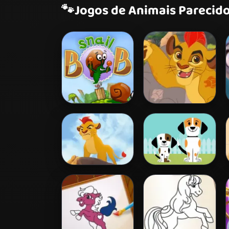
🐾
Jogos de Animais Parecid
Snail Bob 2
Protector of the
Pridelands
The Lion Guard
My New Puppy
Assemble