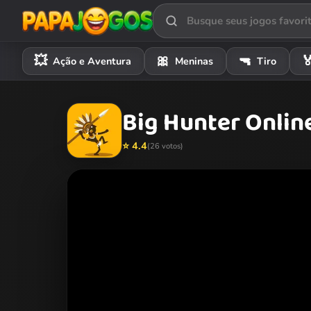
💥
🎀
🔫

Ação e Aventura
Meninas
Tiro
Big Hunter Onlin
⭐ 4.4
(26 votos)