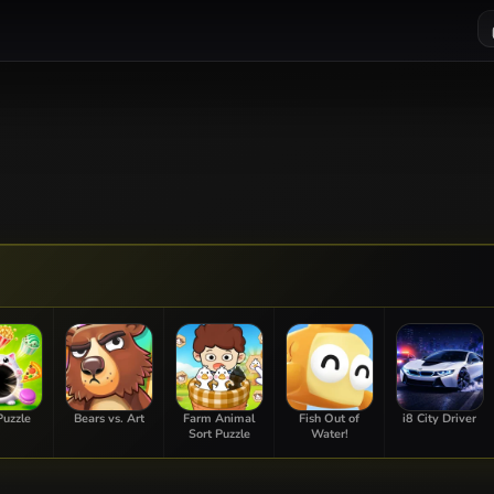
Puzzle
Bears vs. Art
Farm Animal
Fish Out of
i8 City Driver
Sort Puzzle
Water!