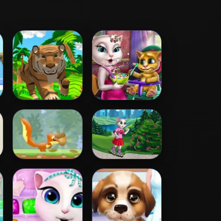
Tiger Simulator
Angela Toddler
3D
Feed
Nut Rush
Angela Trip
Accident