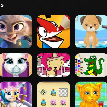
os
Zootopia Missão
Coloring Time
My Pet Spa
Hopps
Animals
Pregnant Angela
Pet Salon Doggy
Kids Color Book 2
Ambulance
Days