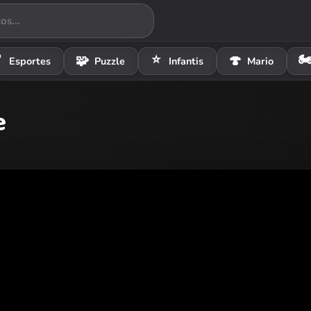
⭐
🏍

🧩
🍄
Esportes
Puzzle
Infantis
Mario
e