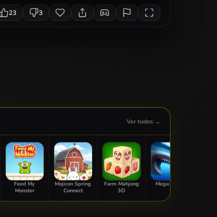
23
3
Ver todos →
Feed My
Mojicon Spring
Farm Mahjong
Mega Shark
Chick
Monster
Connect
3D