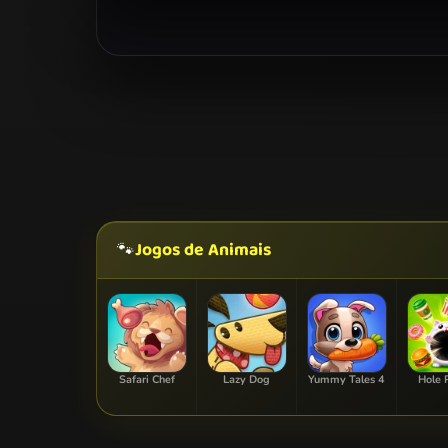
Jogos de Animais
🐾
Safari Chef
Lazy Dog
Yummy Tales 4
Hole 