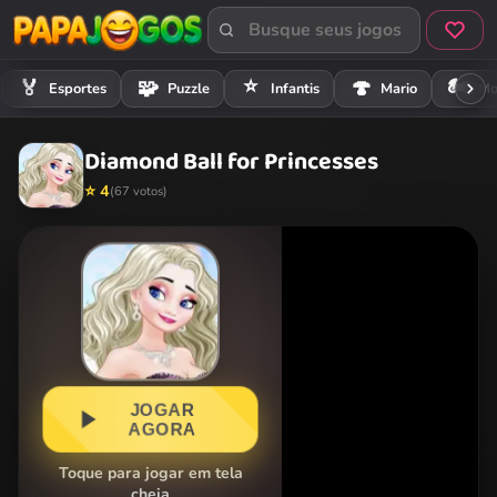
⭐
🏍️
🏅
🧩
🍄
Esportes
Puzzle
Infantis
Mario
Mo
Diamond Ball for Princesses
⭐ 4
(67 votos)
JOGAR
AGORA
Toque para jogar em tela
cheia