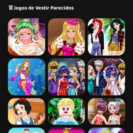
👗
Jogos de Vestir Parecidos
Barbie Beauty
Barbie's
Princess
Bath
Valentine's
Coachella Style
Patchwork
Dress 1
Dress
Barbie
Couples New
Ladybug
Mermaid
Year Party
Wedding Royal
Princess
Guests
Snow White
Lego Princesses
Ladybug Sauna