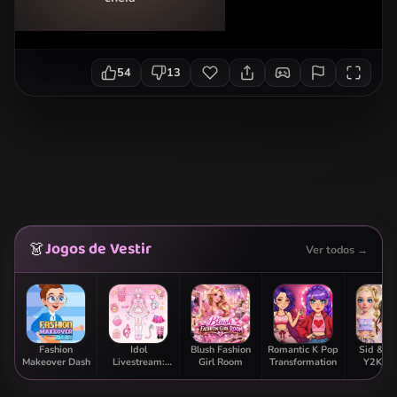
54
13
Jogos de Vestir
👗
Ver todos →
Fashion
Idol
Blush Fashion
Romantic K Pop
Sid & G
Makeover Dash
Livestream:
Girl Room
Transformation
Y2K Gl
Doll Dress Up
Clas