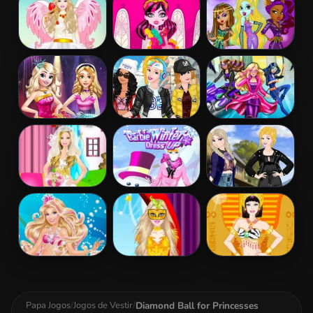
Patchwork
Realife
Dress
Barbie Love
Draculaura
Princess Vs
Dress Up
Princess Dress
Monster
Up
Supermodel
Battle
Disney Princess
Princesses
Barbara Spy
Fashion Prom
Sporty & Funky
Squad Dress up
Day
Barbie Bride
Barbie Winter
Princess
Dress Up
Dress Up
Coachella Style
Dress 2
Barbie The
Barbie
Barbie
Pearl Princess
Masquerade
Egyptian
Dress Up
Dress Up
Princess Dress
Up
Diamond Ball for Princesses
Papa Jogos
/
Jogos de Vestir
/