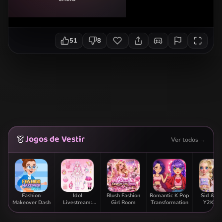
51
8
Jogos de Vestir
👗
Ver todos →
Fashion
Idol
Blush Fashion
Romantic K Pop
Sid & G
Makeover Dash
Livestream:
Girl Room
Transformation
Y2K Gl
Doll Dress Up
Clas