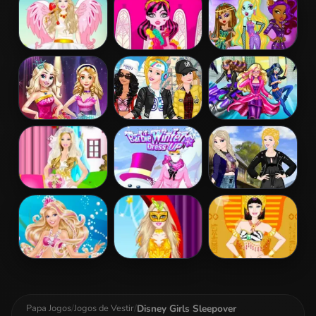
Patchwork
Realife
Dress
Barbie Love
Draculaura
Princess Vs
Dress Up
Princess Dress
Monster
Up
Supermodel
Battle
Disney Princess
Princesses
Barbara Spy
Fashion Prom
Sporty & Funky
Squad Dress up
Day
Barbie Bride
Barbie Winter
Princess
Dress Up
Dress Up
Coachella Style
Dress 2
Barbie The
Barbie
Barbie
Pearl Princess
Masquerade
Egyptian
Dress Up
Dress Up
Princess Dress
Up
Disney Girls Sleepover
Papa Jogos
/
Jogos de Vestir
/