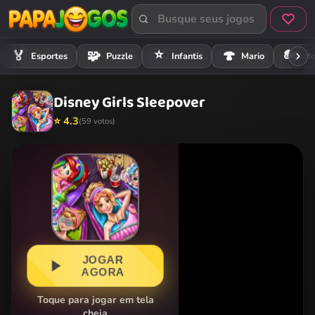
⭐
🏍️
🏅
🧩
🍄
Esportes
Puzzle
Infantis
Mario
Mo
Disney Girls Sleepover
⭐ 4.3
(59 votos)
JOGAR
AGORA
Toque para jogar em tela
cheia