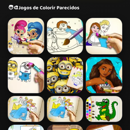
🧑‍🎨
Jogos de Colorir Parecidos
Shimmer and
Frozen Coloring
Ice Kingdom
Shine Coloring
Book
Coloring Book
Book
Mini Coloring
Minions
Moana Coloring
Book
Coloring Book
Book
III
Princesses
Princess
Kids Color Book