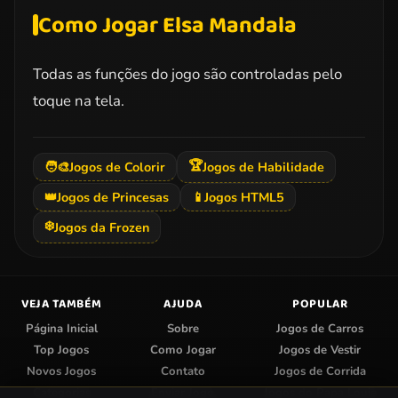
Como Jogar Elsa Mandala
Todas as funções do jogo são controladas pelo
toque na tela.
🏆
🧑‍🎨
Jogos de Colorir
Jogos de Habilidade
👑
Jogos de Princesas
📱
Jogos HTML5
❄️
Jogos da Frozen
VEJA TAMBÉM
AJUDA
POPULAR
Página Inicial
Sobre
Jogos de Carros
Top Jogos
Como Jogar
Jogos de Vestir
Novos Jogos
Contato
Jogos de Corrida
Categorias
Enviar Jogo
Jogos do Papa Louie