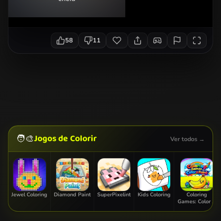
58
11
Jogos de Colorir
🧑‍🎨
Ver todos →
Jewel Coloring
Diamond Paint
SuperPixelint
Kids Coloring
Coloring
Games: Color &
Paint