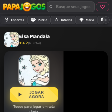
⭐
🏍️
🏅
🧩
🍄
Esportes
Puzzle
Infantis
Mario
Mo
Elsa Mandala
⭐ 4.2
(69 votos)
JOGAR
AGORA
Toque para jogar em tela
cheia