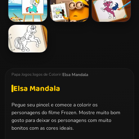
Coloring Book
Coloring Book I
2
Pony Coloring
Minions
Pony Coloring
Book 4
Coloring Book I
Book 2
Pony Coloring
Book 5
Elsa Mandala
Papa Jogos
/
Jogos de Colorir
/
Elsa Mandala
Pegue seu pincel e comece a colorir os
personagens do filme Frozen. Mostre muito bom
gosto para deixar os personagens com muito
bonitos com as cores ideais.