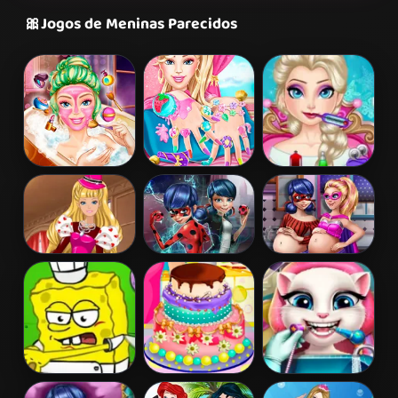
🎀
Jogos de Meninas Parecidos
Barbie Beauty
Barbie Nails
Elsa Frozen
Bath
Spa
Brain Surgery
Barbie's
Ladybug Secret
Hero Dolls
Valentine's
Mission
Pregnant BFFs
Patchwork
Dress
Spongebob
Barbies
Angela Real