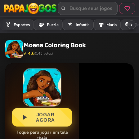
⭐
🏍️
🏅
🧩
🍄
Esportes
Puzzle
Infantis
Mario
Mo
Moana Coloring Book
⭐ 4.6
(145 votos)
JOGAR
AGORA
Toque para jogar em tela
cheia