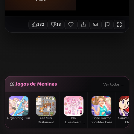
132
13
Jogos de Meninas
🎀
Ver todos →
Organizing Fun
Cat Mini
Idol
Bone Doctor
Sara's Co
Restaurant
Livestream:
Shoulder Case
Class:
Doll Dress Up
Strawbe
Parfai