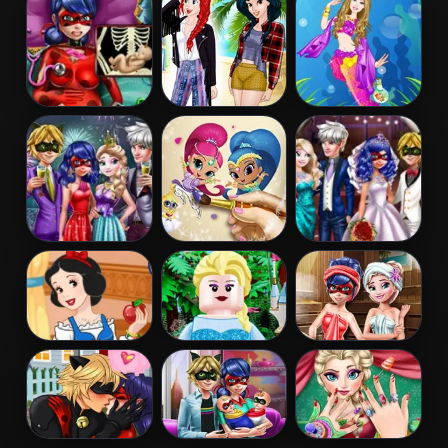
Restaurant
Birthday Cake
Dentist
Pregnant
Princess
Barbie
Dotted Girl
Coachella Style
Mermaid
Emergency
Dress 1
Princess
Couples New
Shimmer and
Ladybug
Year Party
Shine Coloring
Wedding Royal
Book
Guests
Snow White
Lego Princesses
Ladybug Sauna
Patchwork
Realife
Dress