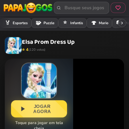
⭐
🏍️
🏅
🧩
🍄
Esportes
Puzzle
Infantis
Mario
Mo
Elsa Prom Dress Up
⭐ 4
(120 votos)
JOGAR
AGORA
Toque para jogar em tela
cheia