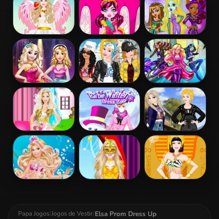
Patchwork
Realife
Dress
Barbie Love
Draculaura
Princess Vs
Dress Up
Princess Dress
Monster
Up
Supermodel
Battle
Disney Princess
Princesses
Barbara Spy
Fashion Prom
Sporty & Funky
Squad Dress up
Day
Barbie Bride
Barbie Winter
Princess
Dress Up
Dress Up
Coachella Style
Dress 2
Barbie The
Barbie
Barbie
Pearl Princess
Masquerade
Egyptian
Dress Up
Dress Up
Princess Dress
Up
Elsa Prom Dress Up
Papa Jogos
/
Jogos de Vestir
/