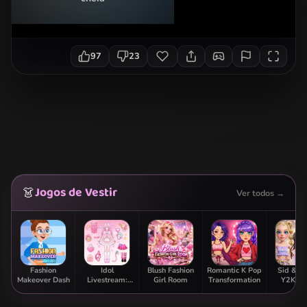
97
23
Jogos de Vestir
👗
Ver todos →
Fashion
Idol
Blush Fashion
Romantic K Pop
Sid & G
Makeover Dash
Livestream:
Girl Room
Transformation
Y2K Gl
Doll Dress Up
Clas