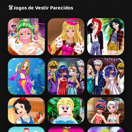
👗
Jogos de Vestir Parecidos
Barbie Beauty
Barbie's
Princess
Bath
Valentine's
Coachella Style
Patchwork
Dress 1
Dress
Barbie
Couples New
Ladybug
Mermaid
Year Party
Wedding Royal
Princess
Guests
Snow White
Lego Princesses
Ladybug Sauna