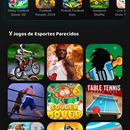
Obby Football
Football
Pinball Football
Goalpost
Line to G
Soccer 3D
Penalty 2026
Kids
Shuffle
Draw The
🏅
Jogos de Esportes Parecidos
Bike Mania
Ultimate Swish
Foot Chinko
Ultimate
Soccer Mover
Table Tennis