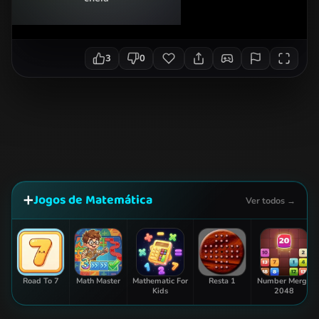
3
0
Jogos de Matemática
➕
Ver todos →
Road To 7
Math Master
Mathematic For
Resta 1
Number Merge
Kids
2048