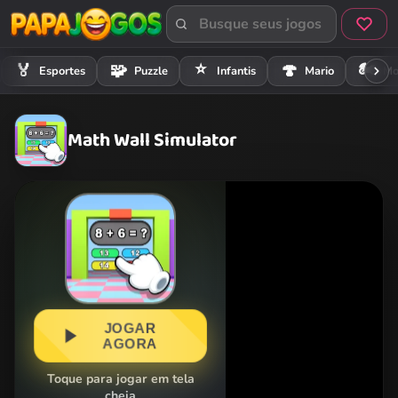
⭐
🏍️
🏅
🧩
🍄
Esportes
Puzzle
Infantis
Mario
Mo
Math Wall Simulator
JOGAR
AGORA
Toque para jogar em tela
cheia