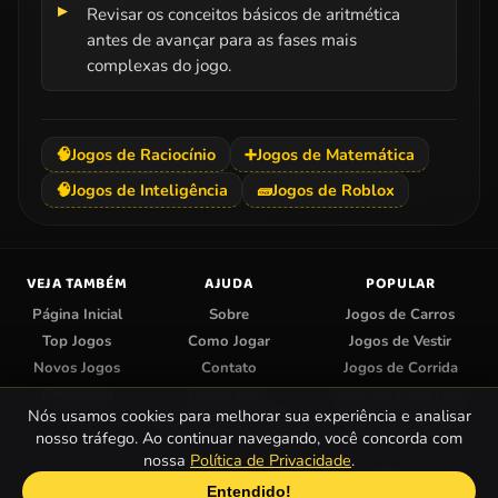
Revisar os conceitos básicos de aritmética
antes de avançar para as fases mais
complexas do jogo.
🧠
Jogos de Raciocínio
➕
Jogos de Matemática
🧠
Jogos de Inteligência
🧱
Jogos de Roblox
VEJA TAMBÉM
AJUDA
POPULAR
Página Inicial
Sobre
Jogos de Carros
Top Jogos
Como Jogar
Jogos de Vestir
Novos Jogos
Contato
Jogos de Corrida
Categorias
Enviar Jogo
Jogos do Papa Louie
Nós usamos cookies para melhorar sua experiência e analisar
Centro de Privacidade
Jogos de Colorir
nosso tráfego. Ao continuar navegando, você concorda com
nossa
Política de Privacidade
.
© 2026 Papa Jogos — Jogos Online Grátis.
Entendido!