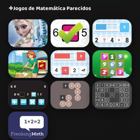
➕
Jogos de Matemática Parecidos
Frozen Math
Math Genius
The Operators
Quiz
2
Supermarket
Operator 3
Math Plus
Numbers
Elementary
Sumtracks
Chalkboard
Arithmetic
Sums
Game