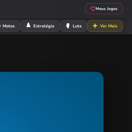
Meus Jogos
️
♟️
🥊
➕
Motos
Estratégia
Luta
Ver Mais