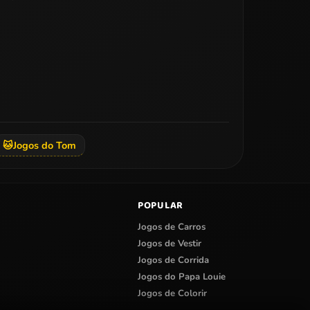
🐱
Jogos do Tom
POPULAR
Jogos de Carros
Jogos de Vestir
Jogos de Corrida
Jogos do Papa Louie
Jogos de Colorir