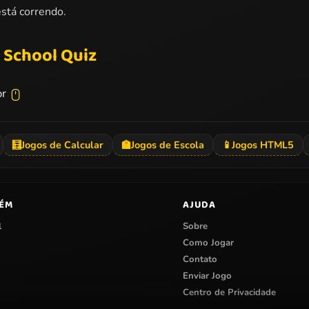
está correndo.
 School Quiz
or
🧮
Jogos de Calcular
🏫
Jogos de Escola
📱
Jogos HTML5
BÉM
AJUDA
l
Sobre
Como Jogar
Contato
Enviar Jogo
Centro de Privacidade