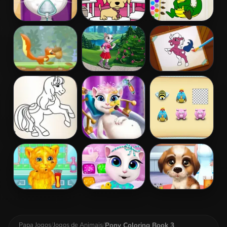
Pregnant
Pet Salon
Kids Color Book
Angela
Doggy Days
2
Ambulance
Nut Rush
Angela Trip
Pony Coloring
Accident
Book 2
Pony Coloring
Pregnant Kitty
Animal Memory
Book 5
Spa
Game
Talking Ginger
Baby Angela
Elsa's Pet
Shaving
Bathing Time
Hospital
Pony Coloring Book 3
Papa Jogos
/
Jogos de Animais
/