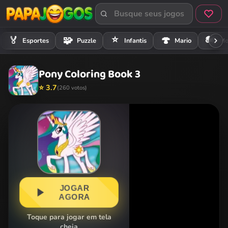
⭐
🏍️
🏅
🧩
🍄
Esportes
Puzzle
Infantis
Mario
Mo
Pony Coloring Book 3
⭐ 3.7
(260 votos)
JOGAR
AGORA
Toque para jogar em tela
cheia