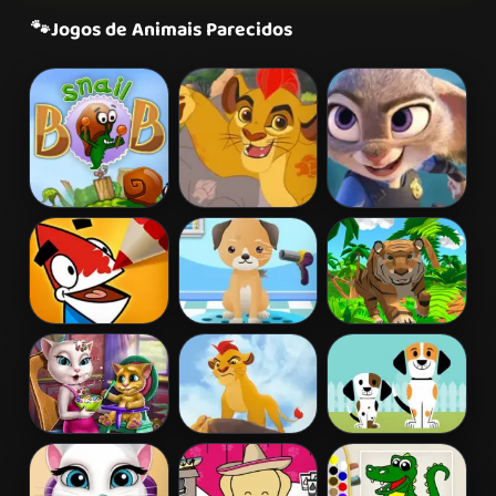
🐾
Jogos de Animais Parecidos
Snail Bob 2
Protector of the
Zootopia
Pridelands
Missão Hopps
Coloring Time
My Pet Spa
Tiger Simulator
Animals
3D
Angela Toddler
The Lion Guard
My New Puppy
Feed
Assemble