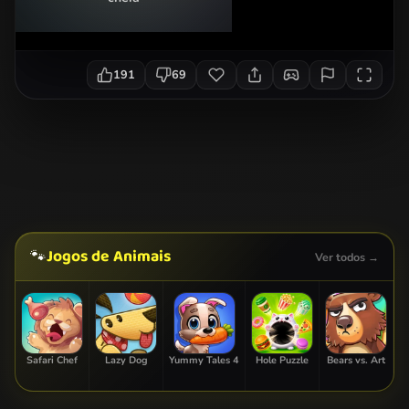
191
69
Jogos de Animais
🐾
Ver todos →
Safari Chef
Lazy Dog
Yummy Tales 4
Hole Puzzle
Bears vs. Art