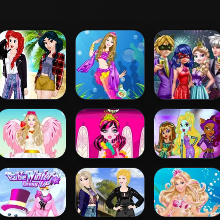
Princess
Barbie Mermaid
Couples New Year
Coachella Style
Princess
Party
Dress 1
Barbie Love Dress
Draculaura
Princess Vs
Up
Princess Dress Up
Monster
Supermodel
Battle