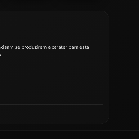
Barbie
Barbie Egyptian
Masquerade
Princess Dress Up
Dress Up
ecisam se produzirem a caráter para esta
s.