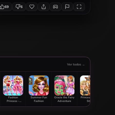
69
6
Ver todos →
Fashion
Summer Fun
Gracie the Fairy
Princess Safari
High 
Princess -
Fashion
Adventure
Style
D
Dress Up for
Girls