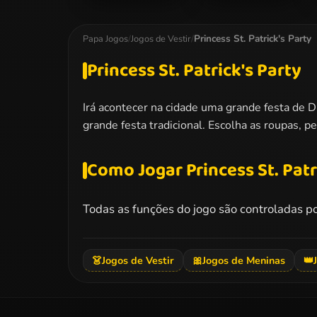
Barbara Spy
Barbie Bride
Squad Dress up
Dress Up
Princess St. Patrick's Party
Papa Jogos
/
Jogos de Vestir
/
Princess St. Patrick's Party
Irá acontecer na cidade uma grande festa de D
grande festa tradicional. Escolha as roupas, 
Como Jogar Princess St. Patr
Todas as funções do jogo são controladas p
👗
Jogos de Vestir
🎀
Jogos de Meninas
👑