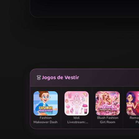
Jogos de Vestir
👗
Fashion
Idol
Blush Fashion
Roman
Makeover Dash
Livestream:
Girl Room
P
Doll Dress Up
Transfo