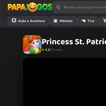
💥
🎀
🔫

Ação e Aventura
Meninas
Tiro
Princess St. Patri
⭐ 4.6
(75 votos)