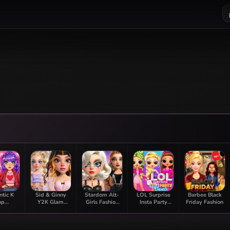
tic K
Sid & Ginny
Stardom Alt-
LOL Surprise
Barbee Black
op
Y2K Glam
Girls Fashion
Insta Party
Friday Fashion
rmation
Clash
Duel
Divas