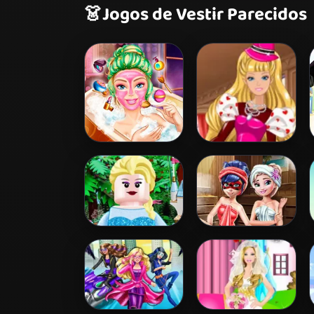
👗
Jogos de Vestir Parecidos
Barbie Beauty
Barbie's
Bath
Valentine's
Patchwork Dress
Lego Princesses
Ladybug Sauna
Realife