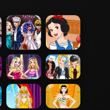
Ladybug
Snow White
Wedding Royal
Patchwork Dress
Guests
Disney Princess
Princesses Sporty
Fashion Prom
& Funky Day