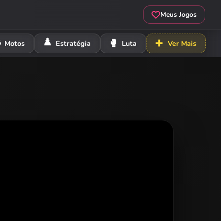
Meus Jogos
️
♟️
🥊
➕
Motos
Estratégia
Luta
Ver Mais