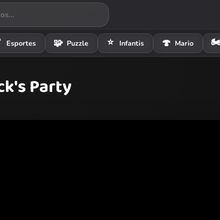
⭐
🏍

🧩
🍄
Esportes
Puzzle
Infantis
Mario
ck's Party