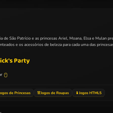
Barbie Winter
Princess
Barbie The Pearl
Dress Up
Coachella Style
Princess Dress Up
Dress 2
ia de São Patrício e as princesas Ariel, Moana, Elsa e Mulan pr
penteados e os acessórios de beleza para cada uma das princesa
ick's Party
or
Jogos de Princesas
👚
Jogos de Roupas
📱
Jogos HTML5