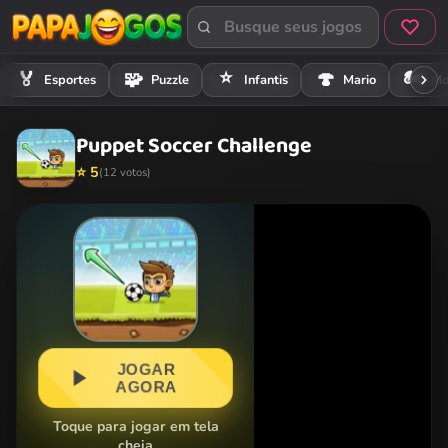
⭐
🏍️
🏅
🧩
🍄
Esportes
Puzzle
Infantis
Mario
Mo
Puppet Soccer Challenge
⭐ 5
(12 votos)
JOGAR
AGORA
Toque para jogar em tela
cheia