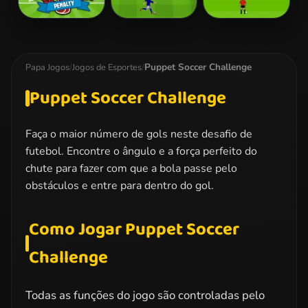
World Cup
Penalty
Euro Penalty
Penalty
Shootout: Euro
2016
Cup 2016
Puppet Soccer Challenge
Papa Jogos
/
Jogos de Esportes
/
Puppet Soccer Challenge
Faça o maior número de gols neste desafio de
futebol. Encontre o ângulo e a força perfeito do
chute para fazer com que a bola passe pelo
obstáculos e entre para dentro do gol.
Como Jogar Puppet Soccer
Challenge
Todas as funções do jogo são controladas pelo