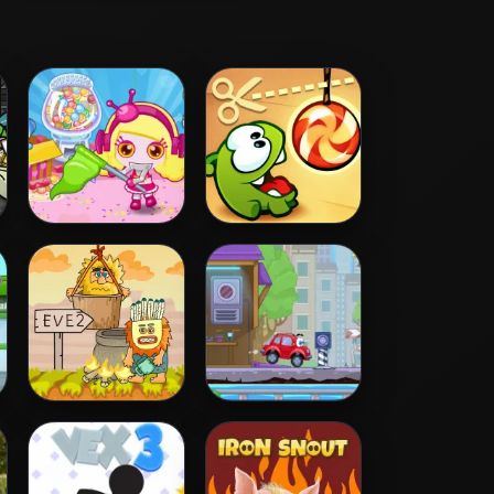
Bomb It 5
Cut the Rope
Adam and Eve 2
Wheely 4 - Time
Travel