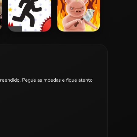
Vex 3
Iron Snout
rpreendido. Pegue as moedas e fique atento