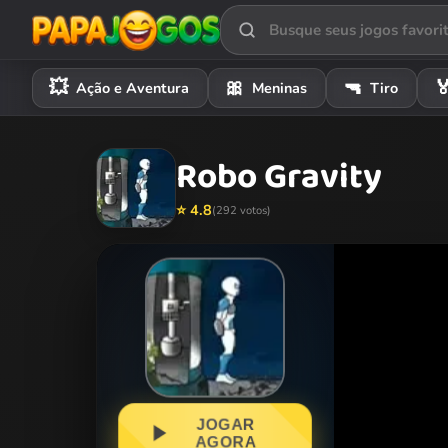
💥
🎀
🔫

Ação e Aventura
Meninas
Tiro
Robo Gravity
⭐ 4.8
(292 votos)
JOGAR
AGORA