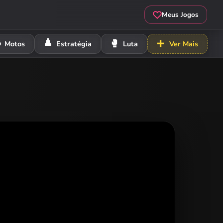
Meus Jogos
️
♟️
🥊
➕
Motos
Estratégia
Luta
Ver Mais