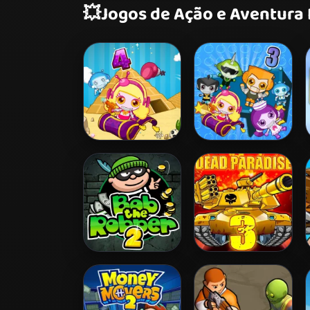
💥
Jogos de Ação e Aventura
Bomb It 4
Bomb It 3
Bob The Robber 2
Dead Paradise 3