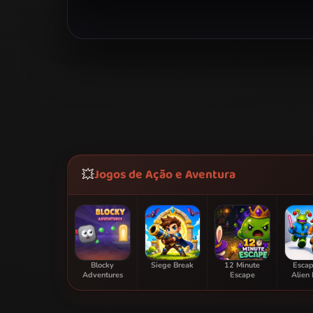
Jogos de Ação e Aventura
💥
Blocky
Siege Break
12 Minute
Escap
Adventures
Escape
Alien 