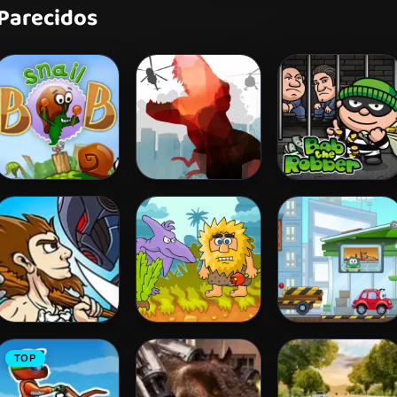
 Parecidos
Snail Bob 2
L. A. Rex
Bob The Robber
Age of War
Adam and Eve
Wheely 3
TOP