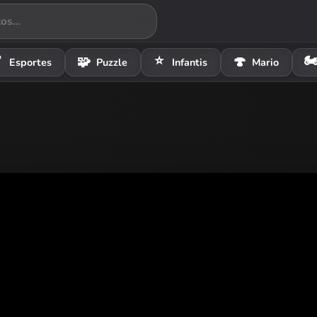
⭐
🏍

🧩
🍄
Esportes
Puzzle
Infantis
Mario