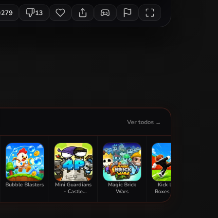
279
13
Ver todos →
Bubble Blasters
Mini Guardians
Magic Brick
Kick Lucky
Sti
- Castle
Wars
Boxes Online
Adve
Defense