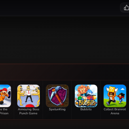
e the
Annoying Boss
SpelunKing
Bubbits
Collect Brainrot
Prison
Punch Game
Arena