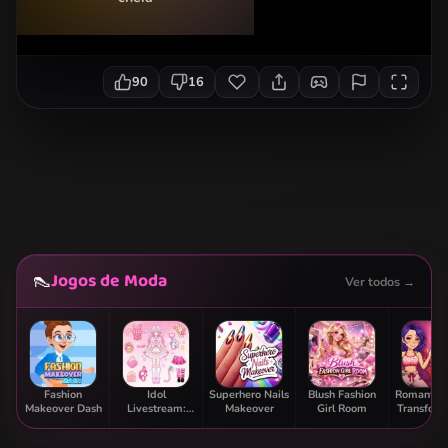
90
16
Jogos de Moda
👠
Ver todos →
Fashion
Idol
Superhero Nails
Blush Fashion
Romantic 
Makeover Dash
Livestream:
Makeover
Girl Room
Transform
Doll Dress Up