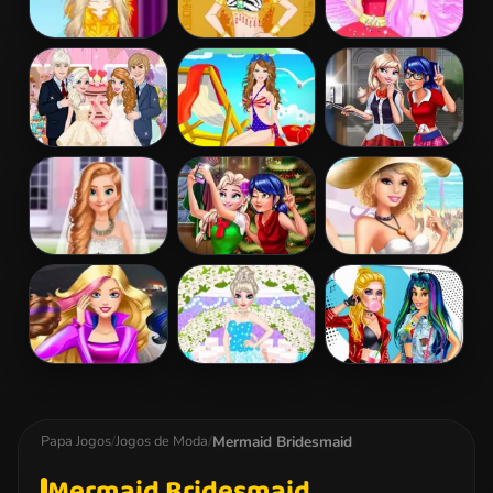
Barbie
Barbie
Barbie And The
Masquerade
Egyptian
Pegasus
Dress Up
Princess Dress
Up
Elsa And Anna
Barbie Colorful
Ladybug Elsa
Wedding Party
Swimsuits
College Fashion
Dress Up
Frozen And
Ladybug And
Barbies Sexy
Ariel Wedding
Elsa Xmas
Bikini Beach
Selfie
Barbie Agent
Elsa
Princess
Team Dress Up
Bridesmaid
Famous
Makeover
Tumblr. Girl
Mermaid Bridesmaid
Papa Jogos
/
Jogos de Moda
/
Mermaid Bridesmaid