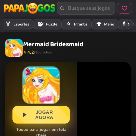
⭐
🏍️
🏅
🧩
🍄
Esportes
Puzzle
Infantis
Mario
Mo
Mermaid Bridesmaid
⭐ 4.2
(106 votos)
JOGAR
AGORA
Toque para jogar em tela
cheia