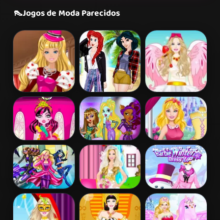
👠
Jogos de Moda Parecidos
Barbie's
Princess
Barbie Love
Valentine's
Coachella Style
Dress Up
Patchwork
Dress 1
Dress
Draculaura
Princess Vs
Disney Princess
Princess Dress
Monster
Design
Up
Supermodel
Battle
Barbara Spy
Barbie Bride
Barbie Winter
Squad Dress up
Dress Up
Dress Up