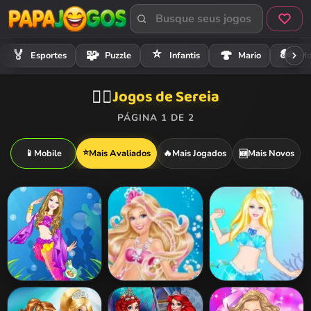
⭐
🏍️
🏅
🧩
🍄
Esportes
Puzzle
Infantis
Mario
Mo
Jogos de Sereia
🧜‍♀️
PÁGINA 1 DE 2
⭐
📱
Mobile
Mais Avaliados
🔥
Mais Jogados
Mais Novos
🆕
Barbie Mermaid
Barbie The Pearl
Barbie Mermaid
Princess
Princess Dress
Makeover