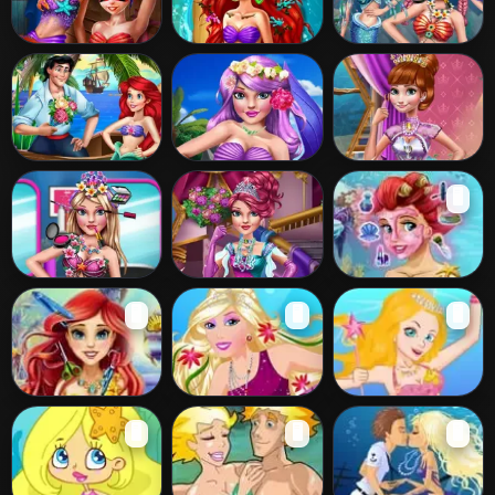
Mermaids Sauna
Mermaid
Underwater
Realife
Princess Heal
Make up Salon
and Spa
Twisted
Princess
Annie Mermaid
🖥️
Valentine Date
Mermaid Makeup
Vs Princess
Style
Princess
Mermaid vs
Ariel Real
🖥️
🖥️
🖥️
Mermaid Beauty
Princess
Makeover
Salon
Ariel Real
Barbie Mermaid
Colorful Mermaid
🖥️
🖥️
🖥️
Haircuts
Dressup
Princess