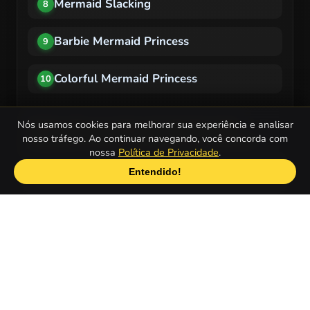
Mermaid Slacking
8
Barbie Mermaid Princess
9
Colorful Mermaid Princess
10
Quais são os Jogos de Sereia mais
Nós usamos cookies para melhorar sua experiência e analisar
populares para celulares ou tablets?
nosso tráfego. Ao continuar navegando, você concorda com
nossa
Política de Privacidade
.
Entendido!
Barbie Mermaid Princess
1
Barbie The Pearl Princess Dress Up
2
Great Scarrier Swim
3
Barbie In A Mermaid Tale
4