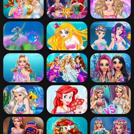
Up
Barbie In A
Mermaid Vs
The Pearl
Mermaid Tale
Princess
Princess
Great Scarrier
Mermaid
Mermaid
Swim
Bridesmaid
Princesses
Mermaid
Mermaid Doll
Mermaids
Birthday
Wedding
Makeup Salon
Makeover
Elsa Mermaid
Ariel Flies to
Ellie Mermaid Vs
Dress Up
Tokyo
Princess