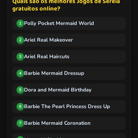
Quais são os melhores Jogos de Sereia
gratuitos online?
Polly Pocket Mermaid World
1
Ariel Real Makeover
2
Ariel Real Haircuts
3
Barbie Mermaid Dressup
4
Dora and Mermaid Birthday
5
Barbie The Pearl Princess Dress Up
6
Barbie Mermaid Coronation
7