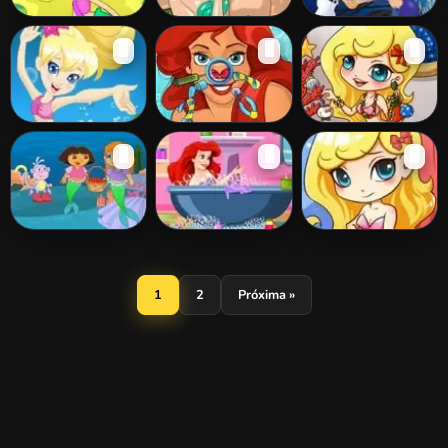
Mermaid
Mermaid Kissing
Mermaid Love
🖥️
🖥️
🖥️
Slacking
Polly Pocket
Ariel Nose
Mermaid
🖥️
🖥️
🖥️
Mermaid World
Doctor
Christmas
Dora and
Princess Ariel
Lovely Mermaid
Mermaid
Bathroom
Birthday
Cleaning
1
2
Próxima »