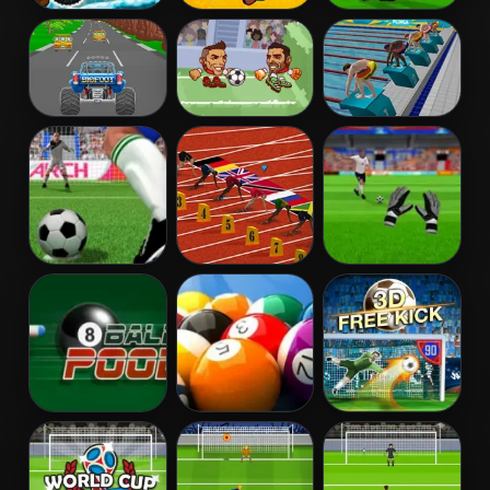
Moto XM
Nick Basketball
Tiki Taka Run
Winter
Stars 2
Turbotastic
Heads Arena
Swimming Pro
Euro Soccer
Penalty Kicks
100 Metres
Goalkeeper
Race
Challenge
8 Ball Pool
Speed Billiards
3D Free Kick