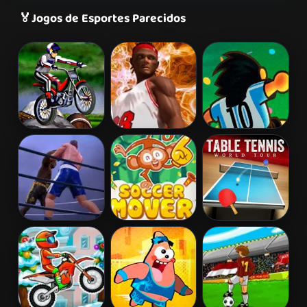
🏅
Jogos de Esportes Parecidos
Bike Mania
Ultimate Swish
Foot Chinko
Ultimate
Soccer Mover
Table Tennis
Boxing
2015
World Tour