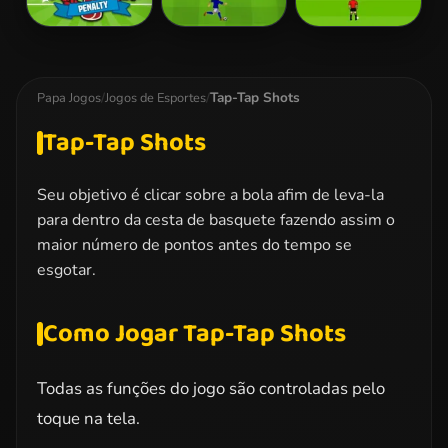
World Cup
Penalty
Euro Penalty
Penalty
Shootout: Euro
2016
Cup 2016
Tap-Tap Shots
Papa Jogos
/
Jogos de Esportes
/
Tap-Tap Shots
Seu objetivo é clicar sobre a bola afim de leva-la
para dentro da cesta de basquete fazendo assim o
maior número de pontos antes do tempo se
esgotar.
Como Jogar Tap-Tap Shots
Todas as funções do jogo são controladas pelo
toque na tela.