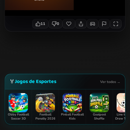
11
0
Jogos de Esportes
🏅
Ver todos →
Obby Football
Football
Pinball Football
Goalpost
Line to G
Soccer 3D
Penalty 2026
Kids
Shuffle
Draw The