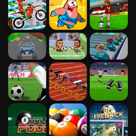
Boxing
2015
World Tour
Moto XM
Nick Basketball
Tiki Taka Run
Winter
Stars 2
Turbotastic
Heads Arena
Swimming Pro
Euro Soccer
Penalty Kicks
100 Metres
Goalkeeper
Race
Challenge