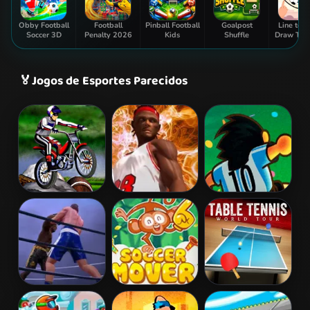
Obby Football
Football
Pinball Football
Goalpost
Line to G
Soccer 3D
Penalty 2026
Kids
Shuffle
Draw The
🏅
Jogos de Esportes Parecidos
Bike Mania
Ultimate Swish
Foot Chinko
Ultimate
Soccer Mover
Table Tennis