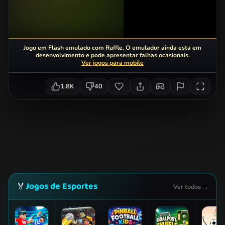
Jogo em Flash emulado com Ruffle. O emulador ainda esta em
desenvolvimento e pode apresentar falhas ocasionais.
Ver jogos para mobile
1.8K
40
Jogos de Esportes
🏅
Ver todos →