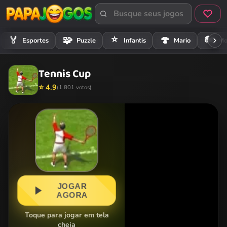
⭐
🏍️
🏅
🧩
🍄
Esportes
Puzzle
Infantis
Mario
Mo
Tennis Cup
⭐ 4.9
(1.801 votos)
JOGAR
AGORA
Toque para jogar em tela
cheia