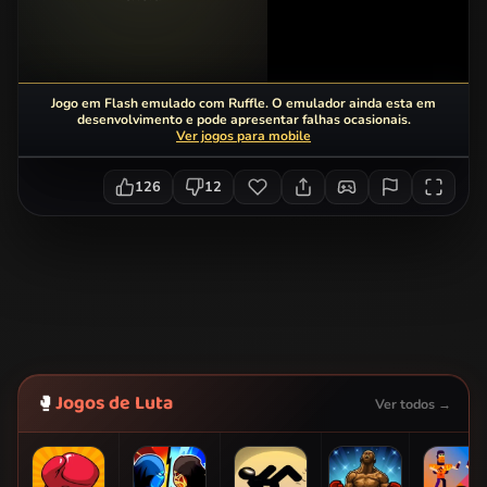
Jogo em Flash emulado com Ruffle. O emulador ainda esta em
desenvolvimento e pode apresentar falhas ocasionais.
Ver jogos para mobile
126
12
Jogos de Luta
🥊
Ver todos →