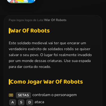
Princess
Goldblade
Adventure
War Of Robots
Papa Jogos
/
Jogos de Luta
/
War Of Robots
Este soldado medieval vai ter que encarar um
verdadeiro exército de soldados robôs se quiser
salvar o seu povo. O lugar foi realmente invadido
por um monde dessas criaturas. Use sua espada
para dar conta do recado.
Como Jogar War Of Robots
controlam o personagem
SETAS
ataca
A
S
D