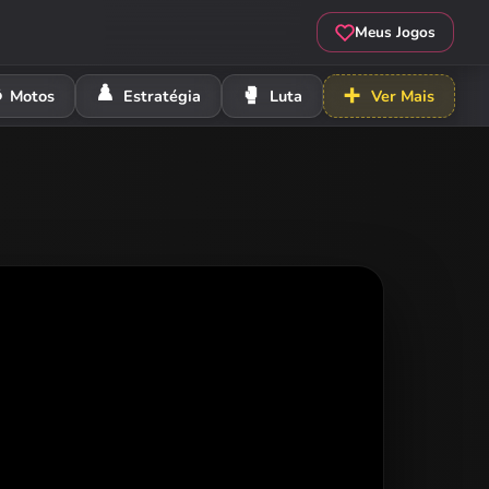
Meus Jogos
️
♟️
🥊
➕
Motos
Estratégia
Luta
Ver Mais