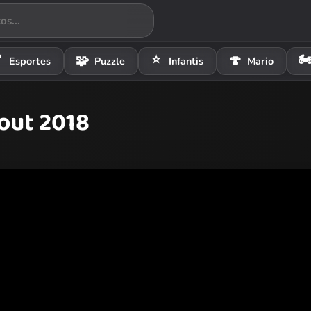
⭐
🏍

🧩
🍄
Esportes
Puzzle
Infantis
Mario
out 2018