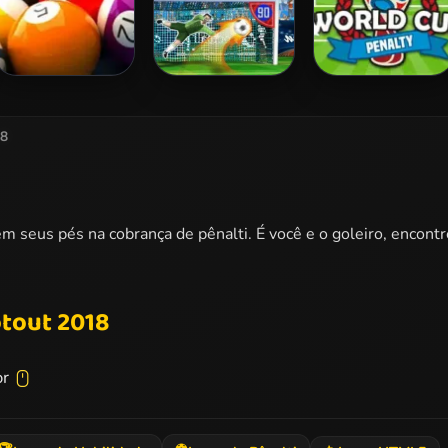
Speed Billiards
3D Free Kick
World Cup
Penalty
18
 seus pés na cobrança de pênalti. É você e o goleiro, encontre
tout 2018
or