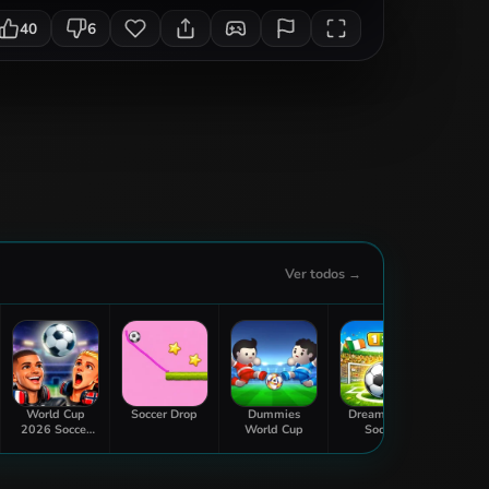
40
6
Ver todos →
World Cup
Soccer Drop
Dummies
Dream Head
Footba
2026 Soccer
World Cup
Soccer
Game