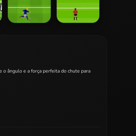
Penalty Shootout:
Euro Penalty
Euro Cup 2016
2016
 o ângulo e a força perfeita do chute para