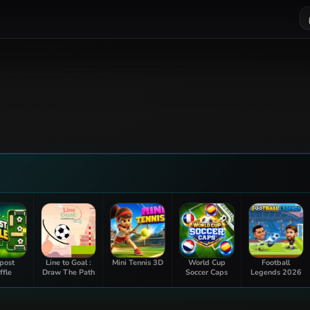
post
Line to Goal :
Mini Tennis 3D
World Cup
Football
ffle
Draw The Path
Soccer Caps
Legends 2026