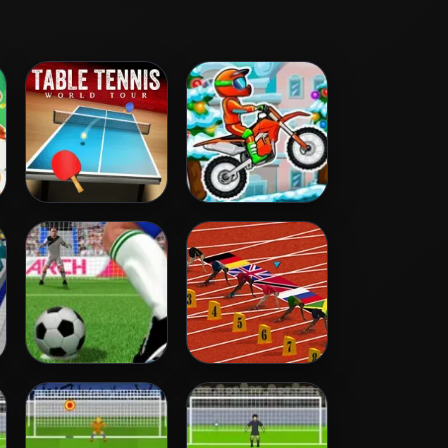
Table Tennis
Moto XM Winter
World Tour
Penalty Kicks
100 Metres Race