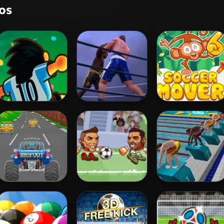
os
Foot Chinko
Ultimate Boxing
Soccer Mover
2015
Turbotastic
Heads Arena Euro
Swimming Pro
Soccer