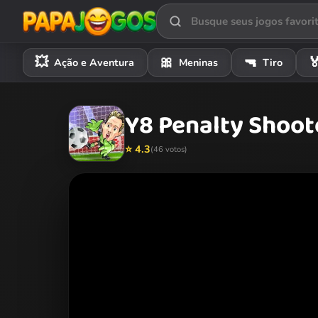
💥
🎀
🔫

Ação e Aventura
Meninas
Tiro
Y8 Penalty Shoot
⭐ 4.3
(46 votos)