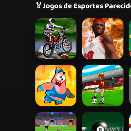
🏅
Jogos de Esportes Parecid
Bike Mania
Ultimate Swish
Nick Basketball
Tiki Taka Run
Stars 2